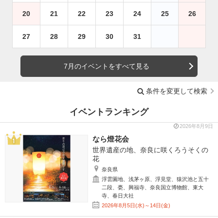
20
21
22
23
24
25
26
27
28
29
30
31
7月のイベントをすべて見る
条件を変更して検索
イベントランキング
2026年8月9日
なら燈花会
世界遺産の地、奈良に咲くろうそくの
花
奈良県
浮雲園地、浅茅ヶ原、浮見堂、猿沢池と五十
二段、甍、興福寺、奈良国立博物館、東大
寺、春日大社
2026年8月5日(水)～14日(金)