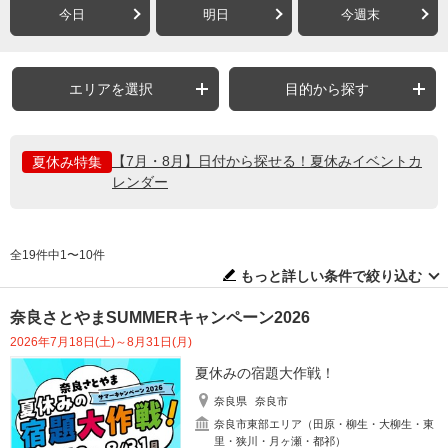
今日
明日
今週末
エリアを選択
目的から探す
【7月・8月】日付から探せる！夏休みイベントカ
夏休み特集
レンダー
全19件中1〜10件
もっと詳しい条件で絞り込む
奈良さとやまSUMMERキャンペーン2026
2026年7月18日(土)～8月31日(月)
夏休みの宿題大作戦！
奈良県
奈良市
奈良市東部エリア（田原・柳生・大柳生・東
里・狭川・月ヶ瀬・都祁）