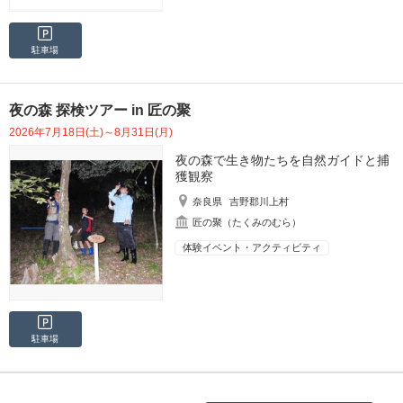
駐車場
夜の森 探検ツアー in 匠の聚
2026年7月18日(土)～8月31日(月)
夜の森で生き物たちを自然ガイドと捕
獲観察
奈良県
吉野郡川上村
匠の聚（たくみのむら）
体験イベント・アクティビティ
駐車場