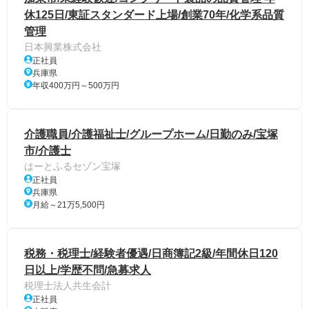
休125日/東証スタンダード上場/創業70年/化学系品質
管理
日本興業株式会社
正社員
兵庫県
年収400万円～500万円
介護職員/介護福祉士/グループホーム/日勤のみ/宝塚
市/介護士
はーとふるセゾン宝塚
正社員
兵庫県
月給～21万5,500円
税務・税理士/経験者優遇/日商簿記2級/年間休日120
日以上/学歴不問/急募求人
税理士法人共生会計
正社員