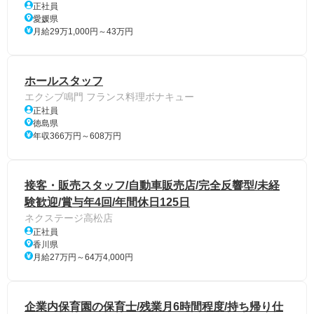
正社員
愛媛県
月給29万1,000円～43万円
ホールスタッフ
エクシブ鳴門 フランス料理ボナキュー
正社員
徳島県
年収366万円～608万円
接客・販売スタッフ/自動車販売店/完全反響型/未経
験歓迎/賞与年4回/年間休日125日
ネクステージ高松店
正社員
香川県
月給27万円～64万4,000円
企業内保育園の保育士/残業月6時間程度/持ち帰り仕