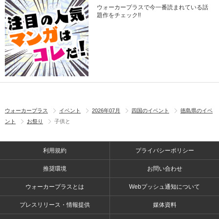
ウォーカープラスで今一番読まれている話
題作をチェック!!
ウォーカープラス
イベント
2026年07月
四国のイベント
徳島県のイベ
ント
お祭り
子供と
利用規約
プライバシーポリシー
推奨環境
お問い合わせ
ウォーカープラスとは
Webプッシュ通知について
プレスリリース・情報提供
媒体資料