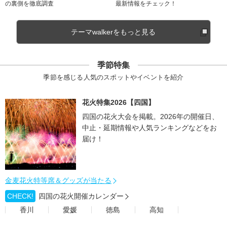
の裏側を徹底調査
最新情報をチェック！
テーマwalkerをもっと見る
季節特集
季節を感じる人気のスポットやイベントを紹介
花火特集2026【四国】
四国の花火大会を掲載。2026年の開催日、
中止・延期情報や人気ランキングなどをお
届け！
金麦花火特等席＆グッズが当たる
CHECK!
四国の花火開催カレンダー
香川
愛媛
徳島
高知