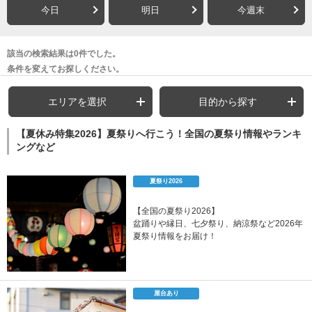
今日
明日
今週末
該当の検索結果は0件でした。
条件を変えてお探しください。
エリアを選択
目的から探す
【夏休み特集2026】夏祭りへ行こう！全国の夏祭り情報やランキ
ングなど
夏祭り2026
【全国の夏祭り2026】
盆踊りや縁日、七夕祭り、納涼祭など2026年
夏祭り情報をお届け！
屋台あり