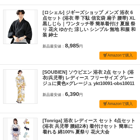
[ロシェル] ジギーズショップ メンズ 浴衣 6
点セット (浴衣 帯 下駄 信玄袋 扇子 腰帯) XL
黒しじら｜ワンタッチ帯 簡単着付け 夏服 祭
り 花火 ゆかた 涼しい シンプル 無地 和服 和
装 紳士
8,985
新品最安値：
円
Amazonで購入
[SOUBIEN] ソウビエン 浴衣 2点 セット (浴
衣/兵児帯) レディース フリーサイズ グレー
ジュに黄色×グレージュ ykt10091-obs10011
6,390
新品最安値：
円
Amazonで購入
[Tonriga] 浴衣 レディース セット 4点セット
(浴衣 兵児帯 腰紐2本) 着付けセット 簡単に
着れる 綿100% 夏祭り 花火大会