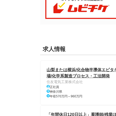
求人情報
山梨または横浜/化合物半導体エピタ
場/化学系製造プロセス・工法開発
住友電気工業株式会社
正社員
神奈川県
年収570万円～960万円
「年間休日120日以上」看護師/残業