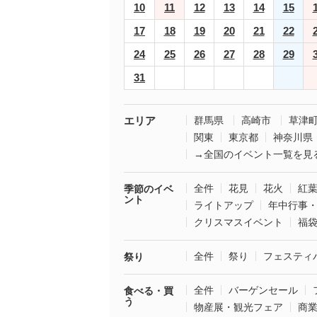
10
11
12
13
14
15
17
18
19
20
21
22
24
25
26
27
28
29
31
エリア
群馬県
高崎市
草津
関東
東京都
神奈川県
→全国のイベント一覧を見
全件
花見
花火
紅
季節のイベ
ント
ライトアップ
年中行事
クリスマスイベント
福
全件
祭り
フェスティ
祭り
全件
バーゲンセール
食べる・買
う
物産展・観光フェア
商