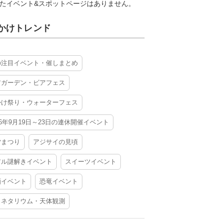
たイベント&スポットページはありません。
かけトレンド
の注目イベント・催しまとめ
アガーデン・ビアフェス
かけ祭り・ウォーターフェス
26年9月19日～23日の連休開催イベント
夕まつり
アジサイの見頃
アル謎解きイベント
スイーツイベント
酒イベント
恐竜イベント
ラネタリウム・天体観測