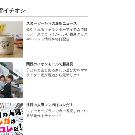
部イチオシ
スヌーピーたちの最新ニュース
癒やされるキャラクターアイテムでほ
っと一息つこう！かわいい最新グッズ
やイベント情報を毎日配信
関西のイオンモールで新発見！
子どもと楽しめる新しい遊び方をママ
ライター達が現地から最新リポ！
注目の人気マンガはコレだ！
ウォーカープラスで今一番読まれてい
る話題作をチェック!!