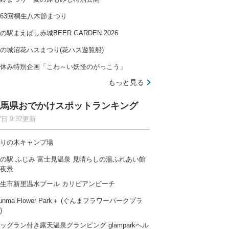
63回桐生八木節まつり
の駅まえばし赤城BEER GARDEN 2026
の城沼花ハスまつり(花ハス遊覧船)
休み特別企画「こわ～い妖怪のがっこう」
もっと見る
馬県おでかけスポットランキング
7日 9:32更新
りの木キャンプ場
の駅 ふじみ 富士見温泉 見晴らしの湯ふれあい館
夜景
生市新里温水プール カリビアンビーチ
unma Flower Park＋ (ぐんまフラワーパークプラ
)
ッグラン付き露天温泉グランピング glamparkヘル