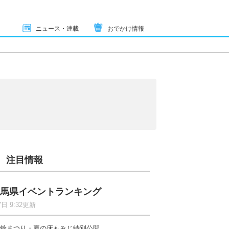
ニュース・連載
おでかけ情報
注目情報
馬県イベントランキング
7日 9:32更新
鈴まつり・夏の床もみじ特別公開