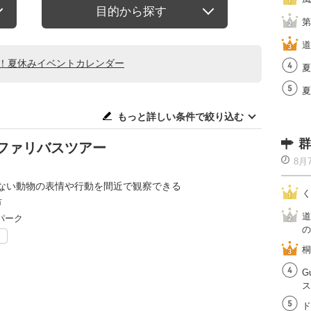
目的から探す
第
道
る！夏休みイベントカレンダー
夏
夏
もっと詳しい条件で絞り込む
群
ファリバスツアー
8月
ない動物の表情や行動を間近で観察できる
く
市
道
パーク
の
ト
桐
G
ス
ド