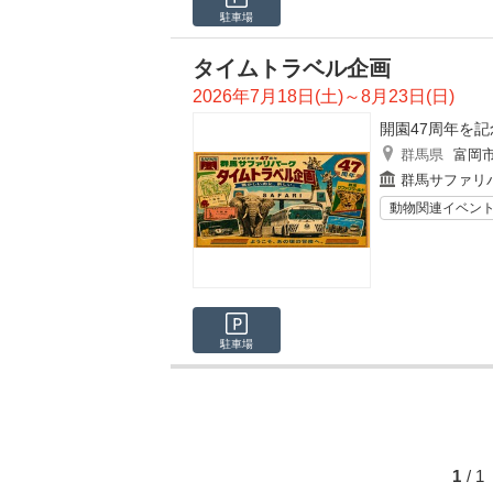
駐車場
タイムトラベル企画
2026年7月18日(土)～8月23日(日)
開園47周年を
群馬県
富岡
群馬サファリ
動物関連イベン
駐車場
1
/ 