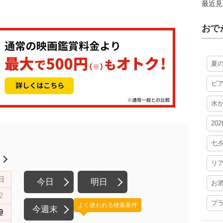
最近見
おで
夏
ビ
水
20
七
月
リ
日
今日
明日
お
2
プ
よく使われる検索条件
今週末
9