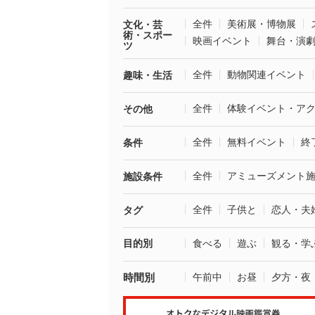
全件
美術展・博物展
文化・芸
術・スポー
映画イベント
舞台・演
ツ
全件
動物関連イベント
趣味・生活
全件
体験イベント・ア
その他
全件
無料イベント
終
条件
全件
アミューズメント
施設条件
全件
子供と
恋人・夫
タグ
目的別
食べる
遊ぶ
観る・学
時間別
午前中
お昼
夕方・夜