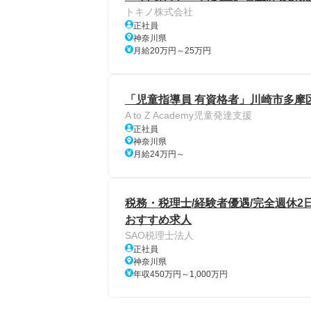
トキノ株式会社
正社員
神奈川県
月給20万円～25万円
「児童指導員 有資格者」川崎市多摩
A to Z Academy児童発達支援
正社員
神奈川県
月給24万円～
税務・税理士/経験者優遇/完全週休2日
おすすめ求人
SAO税理士法人
正社員
神奈川県
年収450万円～1,000万円