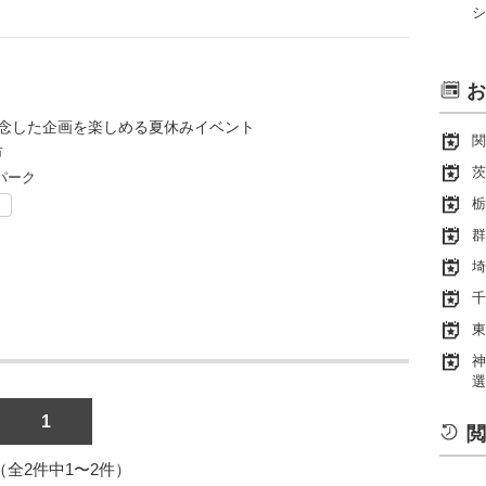
シ
お
記念した企画を楽しめる夏休みイベント
関
市
茨
パーク
栃
ト
群
埼
千
東
神
選
1
閲
1（全2件中1〜2件）