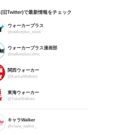
X(旧Twitter)で最新情報をチェック
ウォーカープラス
@walkerplus_news
ウォーカープラス漫画部
@walkerpluscomic
関西ウォーカー
@KansaiWalkers
東海ウォーカー
@TokaiWalkers
キャラWalker
@chara_walker_