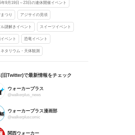
26年9月19日～23日の連休開催イベント
夕まつり
アジサイの見頃
アル謎解きイベント
スイーツイベント
酒イベント
恐竜イベント
ラネタリウム・天体観測
X(旧Twitter)で最新情報をチェック
ウォーカープラス
@walkerplus_news
ウォーカープラス漫画部
@walkerpluscomic
関西ウォーカー