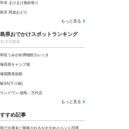
学寺 まけまけ風鈴祭り
島市 阿波おどり
もっと見る
島県おでかけスポットランキング
7日 9:32更新
和佐うみがめ博物館カレッタ
塚高原キャンプ場
塚国際美術館
板SA(下り線)
ウンドワン 徳島・万代店
もっと見る
すすめ記事
国で今週末に開催されるおすすめイベント20選