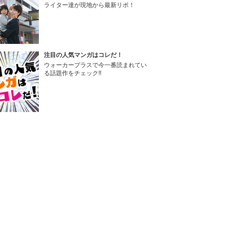
ライター達が現地から最新リポ！
注目の人気マンガはコレだ！
ウォーカープラスで今一番読まれてい
る話題作をチェック!!