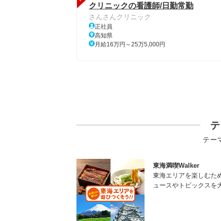
クリニックの看護師/日勤常勤
さんさんクリニック
正社員
高知県
月給16万円～25万5,000円
テ
テー
東海満喫Walker
東海エリアを楽しむた
ュースやトピックスを