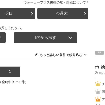
ウォーカープラス掲載の駅・路線について
明日
今週末
お探しください。
目的から探す
もっと詳しい条件で絞り込む
徳
1
8月
1（全0件中1〜0件）
チ
阿
ア