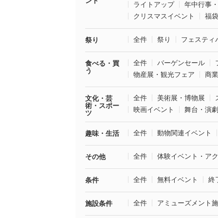
ント
ライトアップ
年中行事
クリスマスイベント
福
全件
祭り
フェスティ
祭り
全件
バーゲンセール
食べる・買
う
物産展・観光フェア
商
全件
美術展・博物展
文化・芸
術・スポー
映画イベント
舞台・演
ツ
全件
動物関連イベント
趣味・生活
全件
体験イベント・ア
その他
全件
無料イベント
終
条件
全件
アミューズメント
施設条件