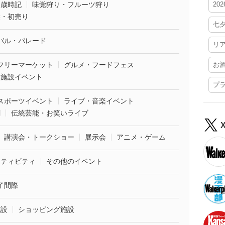
・歳時記
味覚狩り・フルーツ狩り
20
袋・初売り
七
バル・パレード
リ
フリーマーケット
グルメ・フードフェス
お
業施設イベント
プ
スポーツイベント
ライブ・音楽イベント
劇
伝統芸能・お笑いライブ
講演会・トークショー
展示会
アニメ・ゲーム
クティビティ
その他のイベント
了間際
施設
ショッピング施設