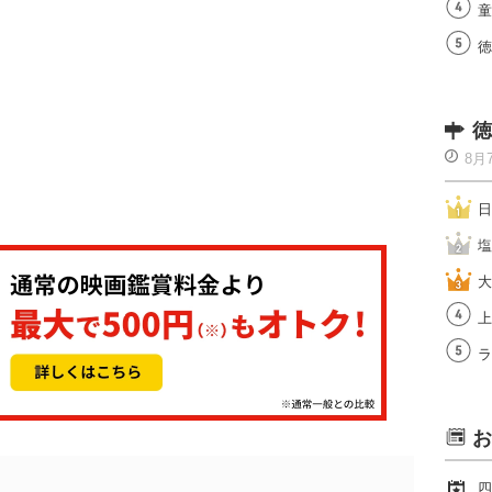
童
徳
徳
8月
日
塩
大
上
ラ
お
四