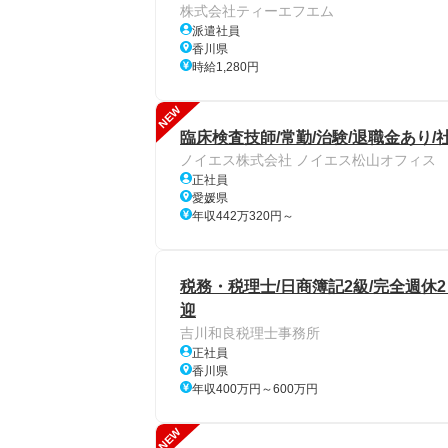
株式会社ティーエフエム
派遣社員
香川県
時給1,280円
NEW
臨床検査技師/常勤/治験/退職金あり/
ノイエス株式会社 ノイエス松山オフィス
正社員
愛媛県
年収442万320円～
税務・税理士/日商簿記2級/完全週休2
迎
吉川和良税理士事務所
正社員
香川県
年収400万円～600万円
NEW