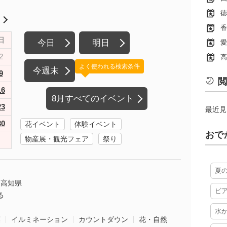
徳
月
香
日
今日
明日
愛
2
高
よく使われる検索条件
今週末
9
閲
16
8月すべてのイベント
23
最近見
30
花イベント
体験イベント
おで
物産展・観光フェア
祭り
夏
高知県
ビ
る
水
葉
イルミネーション
カウントダウン
花・自然