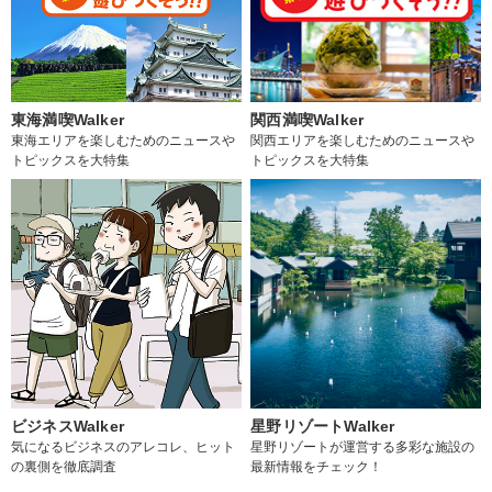
東海満喫Walker
関西満喫Walker
東海エリアを楽しむためのニュースや
関西エリアを楽しむためのニュースや
トピックスを大特集
トピックスを大特集
ビジネスWalker
星野リゾートWalker
気になるビジネスのアレコレ、ヒット
星野リゾートが運営する多彩な施設の
の裏側を徹底調査
最新情報をチェック！