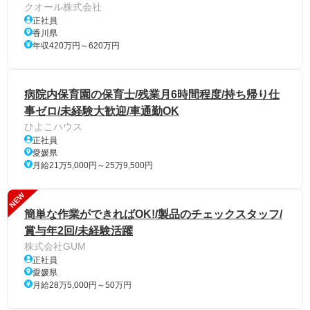
クオール株式会社
正社員
香川県
年収420万円～620万円
病院内保育園の保育士/残業月6時間程度/持ち帰り仕
事ゼロ/未経験大歓迎/車通勤OK
ひよこハウス
正社員
愛媛県
月給21万5,000円～25万9,500円
NEW
簡単な作業ができればOK!/製品のチェックスタッフ/
賞与年2回/未経験活躍
株式会社GUM
正社員
愛媛県
月給28万5,000円～50万円