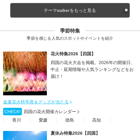
テーマwalkerをもっと見る
季節特集
季節を感じる人気のスポットやイベントを紹介
花火特集2026【四国】
四国の花火大会を掲載。2026年の開催日、
中止・延期情報や人気ランキングなどをお
届け！
金麦花火特等席＆グッズが当たる
CHECK!
四国の花火開催カレンダー
香川
愛媛
徳島
高知
夏休み特集2026【四国】