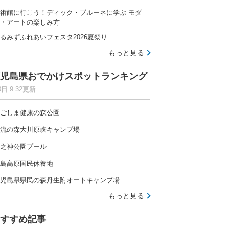
術館に行こう！ディック・ブルーネに学ぶ モダ
・アートの楽しみ方
るみずふれあいフェスタ2026夏祭り
もっと見る
児島県おでかけスポットランキング
8日 9:32更新
ごしま健康の森公園
流の森大川原峡キャンプ場
之神公園プール
島高原国民休養地
児島県県民の森丹生附オートキャンプ場
もっと見る
すすめ記事