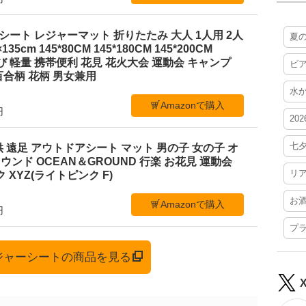
ジャーシート レジャーマット 折りたたみ 大人 1人用 2人
夏
35cm 145*80CM 145*180CM 145*200CM
ち運び 軽量 携帯便利 花見 花火大会 運動会 キャンプ
ビ
合柄 花柄 男女兼用
水
Amazonで購入
円
20
七
 遠足 アウトドアシート マット 男の子 女の子 オ
ンド OCEAN＆GROUND 行楽 お花見 運動会
リ
 XYZ(ライトピンク F)
お
Amazonで購入
円
プ
レジャーシートの商品を見る