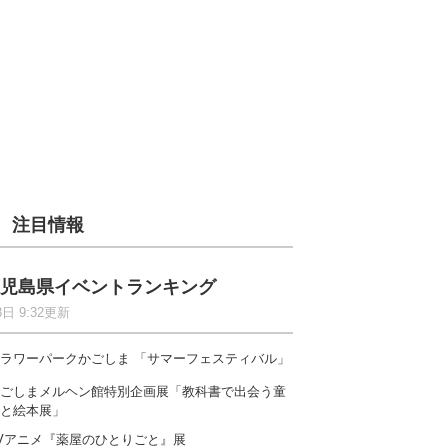
注目情報
児島県イベントランキング
8日 9:32更新
ラワーパークかごしま 「サマーフェスティバル」
ごしまメルヘン館特別企画展「教科書で出会う童
と絵本展」
Vアニメ『薬屋のひとりごと』展