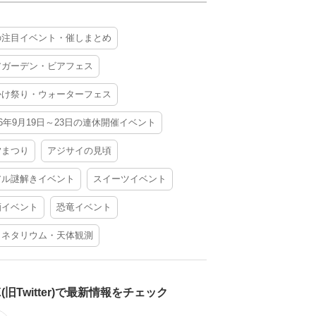
の注目イベント・催しまとめ
アガーデン・ビアフェス
かけ祭り・ウォーターフェス
26年9月19日～23日の連休開催イベント
夕まつり
アジサイの見頃
アル謎解きイベント
スイーツイベント
酒イベント
恐竜イベント
ラネタリウム・天体観測
X(旧Twitter)で最新情報をチェック