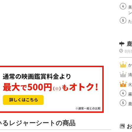
美
ン
た
鹿
8月
か
清
火
霧
鹿
ているレジャーシートの商品
お