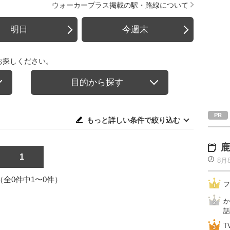
ウォーカープラス掲載の駅・路線について
明日
今週末
お探しください。
目的から探す
もっと詳しい条件で絞り込む
鹿
1
8月
1（全0件中1〜0件）
フ
か
話
T