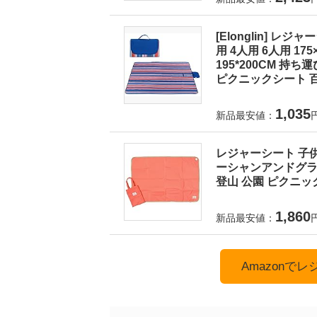
[Elonglin] レ
用 4人用 6人用 175×1
195*200CM 持
ピクニックシート 百
1,035
新品最安値：
レジャーシート 子供
ーシャンアンドグラウ
登山 公園 ピクニック
1,860
新品最安値：
Amazonで