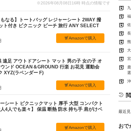
※2026年08月08日16時 時点の情報です
九
福
もなる】トートバッグ レジャーシート 2WAY 撥
佐
ケット付き ピクニック ビーチ 旅行 ANY SELECT
長
Amazonで購入
円
熊
大
宮
 遠足 アウトドアシート マット 男の子 女の子 オ
ンド OCEAN＆GROUND 行楽 お花見 運動会
鹿
 XYZ(ラベンダー F)
選
沖
Amazonで購入
円
閲
レジャーシート ピクニックマット 厚手 大型 コンパクト
4人でも楽々】 保温 断熱 防水 持ち手 肩がけベ
最近見
おで
Amazonで購入
円