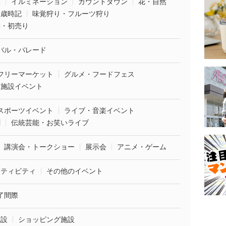
葉
イルミネーション
カウントダウン
花・自然
・歳時記
味覚狩り・フルーツ狩り
袋・初売り
バル・パレード
フリーマーケット
グルメ・フードフェス
業施設イベント
スポーツイベント
ライブ・音楽イベント
劇
伝統芸能・お笑いライブ
講演会・トークショー
展示会
アニメ・ゲーム
クティビティ
その他のイベント
了間際
施設
ショッピング施設