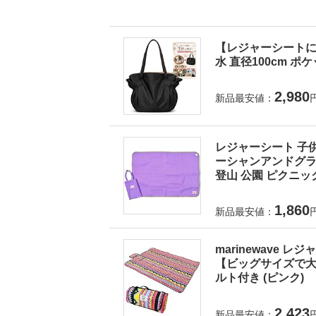
【レジャーシートに
水 直径100cm ポ
2,980
新品最安値：
レジャーシート 子供
ーシャンアンドグラウ
登山 公園 ピクニック
1,860
新品最安値：
marinewave 
【ビッグサイズで大人
ルト付き (ピンク)
2,423
新品最安値：