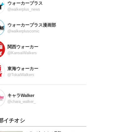
ウォーカープラス
@walkerplus_news
ウォーカープラス漫画部
@walkerpluscomic
関西ウォーカー
@KansaiWalkers
東海ウォーカー
@TokaiWalkers
キャラWalker
@chara_walker_
部イチオシ