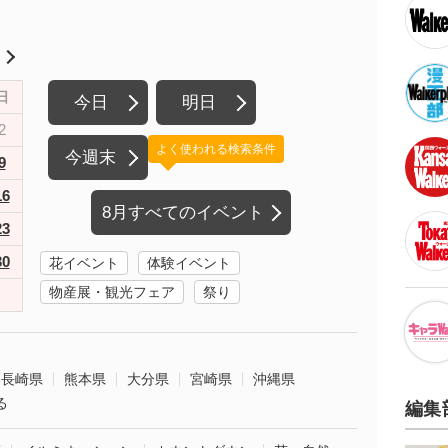
月
日
今日
明日
2
よく使われる検索条件
今週末
9
16
8月すべてのイベント
23
30
花イベント
体験イベント
物産展・観光フェア
祭り
長崎県
熊本県
大分県
宮崎県
沖縄県
る
編集