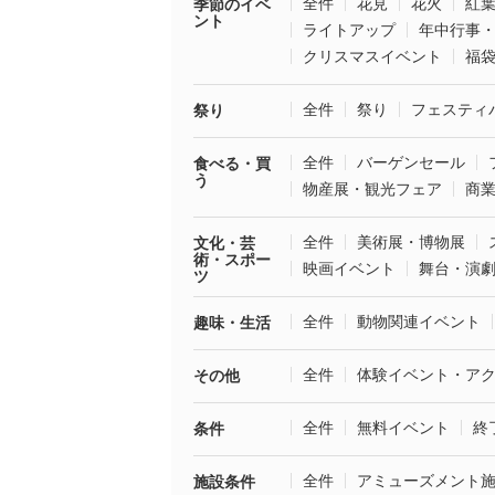
全件
花見
花火
紅
季節のイベ
ント
ライトアップ
年中行事
クリスマスイベント
福
全件
祭り
フェスティ
祭り
全件
バーゲンセール
食べる・買
う
物産展・観光フェア
商
全件
美術展・博物展
文化・芸
術・スポー
映画イベント
舞台・演
ツ
全件
動物関連イベント
趣味・生活
全件
体験イベント・ア
その他
全件
無料イベント
終
条件
全件
アミューズメント
施設条件