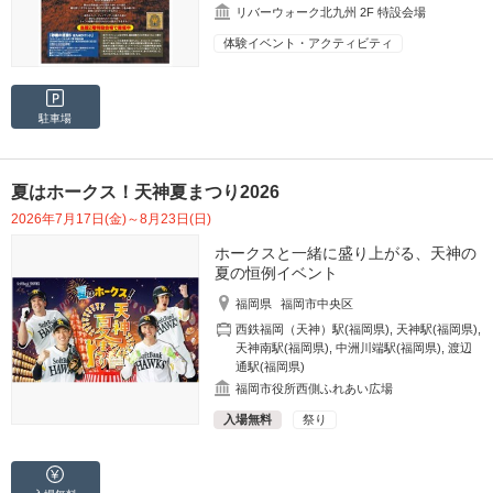
リバーウォーク北九州 2F 特設会場
体験イベント・アクティビティ
駐車場
夏はホークス！天神夏まつり2026
2026年7月17日(金)～8月23日(日)
ホークスと一緒に盛り上がる、天神の
夏の恒例イベント
福岡県
福岡市中央区
西鉄福岡（天神）駅(福岡県)
,
天神駅(福岡県)
,
天神南駅(福岡県)
,
中洲川端駅(福岡県)
,
渡辺
通駅(福岡県)
福岡市役所西側ふれあい広場
入場無料
祭り