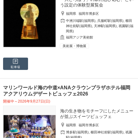
う設定の体験型展覧会
福岡県
福岡市博多区
中洲川端駅(福岡県)
,
呉服町駅(福岡県)
,
櫛田
神社前駅(福岡県)
,
天神駅(福岡県)
,
祇園駅(福
岡県)
福岡アジア美術館
美術展・博物展
駐車場
マリンワールド海の中道×ANAクラウンプラザホテル福岡
アクアリウムデザートビュッフェ2026
開催中～2026年9月27日(日)
海の生き物をモチーフにしたメニュー
が並ぶスイーツビュッフェ
福岡県
福岡市博多区
博多駅(福岡県)
,
櫛田神社前駅(福岡県)
,
祇園
駅(福岡県)