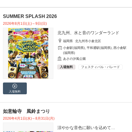
SUMMER SPLASH 2026
2026年8月1日(土)～9日(日)
北九州、水と音のワンダーランド
福岡県
北九州市小倉北区
小倉駅(福岡県)
,
平和通駅(福岡県)
,
西小倉駅
(福岡県)
あさの汐風公園
入場無料
フェスティバル・パレード
入場無料
如意輪寺 風鈴まつり
2026年4月1日(水)～8月31日(月)
涼やかな音色に願いを込めて…