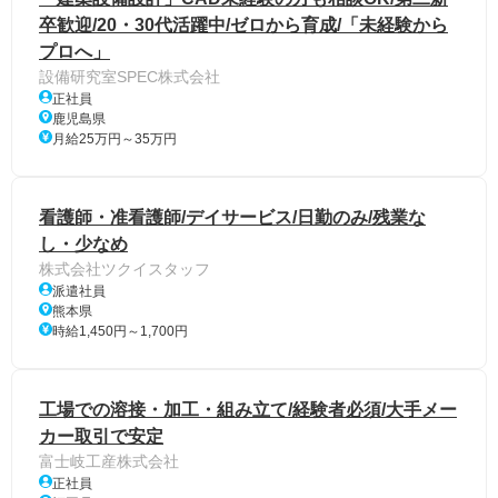
卒歓迎/20・30代活躍中/ゼロから育成/「未経験から
プロへ」
設備研究室SPEC株式会社
正社員
鹿児島県
月給25万円～35万円
看護師・准看護師/デイサービス/日勤のみ/残業な
し・少なめ
株式会社ツクイスタッフ
派遣社員
熊本県
時給1,450円～1,700円
工場での溶接・加工・組み立て/経験者必須/大手メー
カー取引で安定
富士岐工産株式会社
正社員