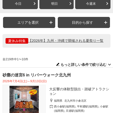
今日
明日
今週末
エリアを選択
目的から探す
【2026年】九州・沖縄で開催される夏祭り一覧
夏休み特集
全219件中1〜10件
もっと詳しい条件で絞り込む
砂塵の迷宮6 in リバーウォーク北九州
2026年7月4日(土)～9月13日(日)
大反響の体験型脱出・踏破アトラクシ
ョン
福岡県
北九州市小倉北区
西小倉駅(福岡県)
,
平和通駅(福岡県)
,
小倉駅
(福岡県)
,
旦過駅(福岡県)