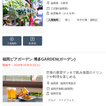
福岡県
小郡市
三沢駅(福岡県)
如意輪寺（かえる寺）
入場無料
祭り
年中行事・歳時記
入場無料
駐車場
福岡ビアガーデン 博多GARDEN(ガーデン)
開催中～2026年10月31日(土)
空港の展望デッキで飲み放題のドリン
クや料理を楽しめる
福岡県
福岡市博多区
福岡空港駅(福岡県)
福岡空港
グルメ・フードフェス