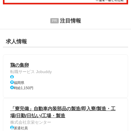
注目情報
求人情報
鶏の集卵
転職サービス Jobuddy
福岡県
時給1,150円
「寮完備」自動車内装部品の製造/即入寮/製造・工
場/日勤/日払い/工場・製造
株式会社京栄センター
派遣社員