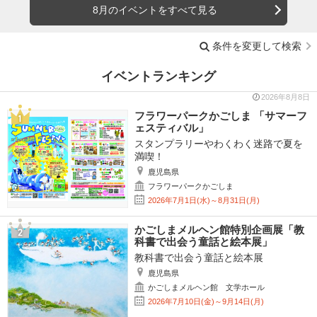
8月のイベントをすべて見る
条件を変更して検索
イベントランキング
2026年8月8日
フラワーパークかごしま 「サマーフ
ェスティバル」
スタンプラリーやわくわく迷路で夏を
満喫！
鹿児島県
フラワーパークかごしま
2026年7月1日(水)～8月31日(月)
かごしまメルヘン館特別企画展「教
科書で出会う童話と絵本展」
教科書で出会う童話と絵本展
鹿児島県
かごしまメルヘン館 文学ホール
2026年7月10日(金)～9月14日(月)