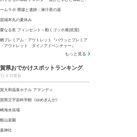
ームラボ 廃墟と遺跡：淋汗茶の湯
賀城本丸の夏休み
愛なる友 フィンセント～動くゴッホ展(佐賀)
栖プレミアム・アウトレット『パウッとプレミア
・アウトレット ダイノアドベンチャー』
もっと見る
賀県おでかけスポットランキング
7日 9:32更新
賀大和温泉ホテル アマンディ
賀県立宇宙科学館《ゆめぎんが》
崎海水浴場
船山楽園
嘉神社