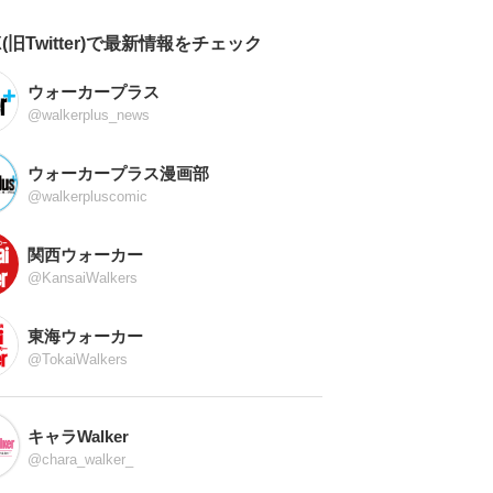
X(旧Twitter)で最新情報をチェック
ウォーカープラス
@walkerplus_news
ウォーカープラス漫画部
@walkerpluscomic
関西ウォーカー
@KansaiWalkers
東海ウォーカー
@TokaiWalkers
キャラWalker
@chara_walker_