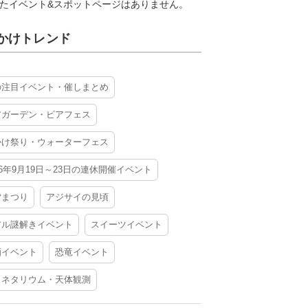
たイベント&スポットページはありません。
かけトレンド
の注目イベント・催しまとめ
アガーデン・ビアフェス
かけ祭り・ウォーターフェス
26年9月19日～23日の連休開催イベント
夕まつり
アジサイの見頃
アル謎解きイベント
スイーツイベント
酒イベント
恐竜イベント
ラネタリウム・天体観測