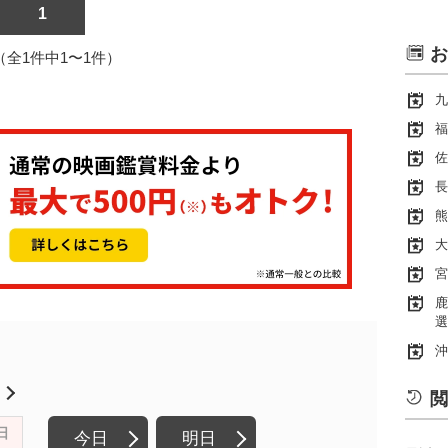
1
お
1（全1件中1〜1件）
九
福
佐
長
熊
大
宮
鹿
選
沖
月
閲
日
今日
明日