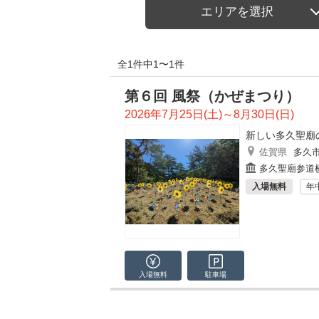
エリアを選択
全1件中1〜1件
第６回 風祭（かぜまつり）
2026年7月25日(土)～8月30日(日)
新しい多久聖廟
佐賀県
多久
多久聖廟参道
入場無料
年
入場無料
駐車場