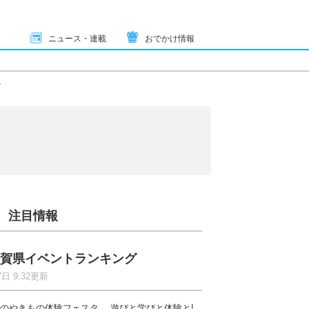
ニュース・連載
おでかけ情報
ト
注目情報
賀県イベントランキング
7日 9:32更新
のやきもの体験フェスタ 遊びと学びと体験と!