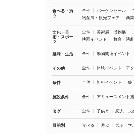
全件
バーゲンセール
食べる・買
う
物産展・観光フェア
商
全件
美術展・博物展
文化・芸
術・スポー
映画イベント
舞台・演
ツ
全件
動物関連イベント
趣味・生活
全件
体験イベント・ア
その他
全件
無料イベント
終
条件
全件
アミューズメント
施設条件
全件
子供と
恋人・夫
タグ
目的別
食べる
遊ぶ
観る・学