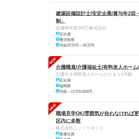
建築設備設計士/安定企業/賞与年2
制」
設備研究室SPEC株式会社
正社員
鹿児島県
月給25万円～35万円
NEW
介護職員/介護福祉士/有料老人ホーム/
介護付き有料老人ホームひだまり1号館
正社員
福岡県
月給～21万9,000円
NEW
職場見学OK/雰囲気が合わなければ更
区内に多数
株式会社ニッソーネット
派遣社員