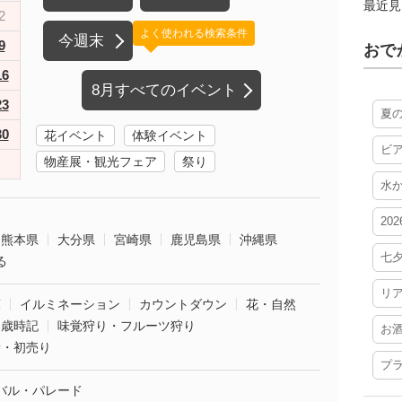
最近見
2
よく使われる検索条件
今週末
9
おで
16
8月すべてのイベント
23
夏
30
花イベント
体験イベント
ビ
物産展・観光フェア
祭り
水
20
熊本県
大分県
宮崎県
鹿児島県
沖縄県
七
る
リ
葉
イルミネーション
カウントダウン
花・自然
・歳時記
味覚狩り・フルーツ狩り
お
袋・初売り
プ
バル・パレード