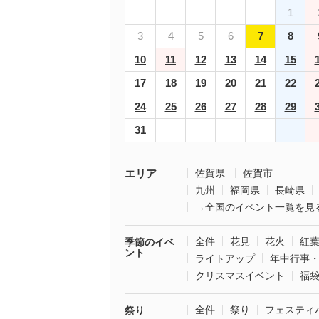
1
3
4
5
6
7
8
10
11
12
13
14
15
17
18
19
20
21
22
24
25
26
27
28
29
31
エリア
佐賀県
佐賀市
九州
福岡県
長崎県
→全国のイベント一覧を見
全件
花見
花火
紅
季節のイベ
ント
ライトアップ
年中行事
クリスマスイベント
福
全件
祭り
フェスティ
祭り