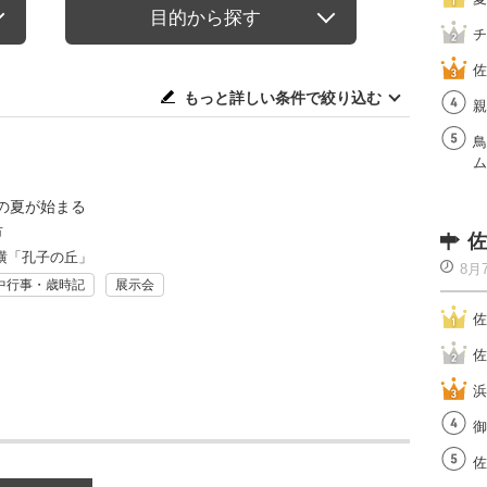
目的から探す
チ
佐
もっと詳しい条件で絞り込む
親
鳥
ム
の夏が始まる
市
佐
横「孔子の丘」
8月
中行事・歳時記
展示会
佐
佐
浜
御
佐