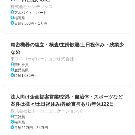
株式会社ハンデックス
アルバイト・パート
福岡県
日給8,500円～1万円
精密機器の組立・検査/主婦歓迎/土日祝休み・残業少
なめ
東フロコーポレーション株式会社
契約社員
鹿児島県
時給1,085円～
法人向け企画提案営業/空港・自治体・スポーツなど
案件は様々/土日祝休み/昇給賞与あり/年休122日
株式会社ヒト・コミュニケーションズ
正社員
福岡県
月給22万円～34万円