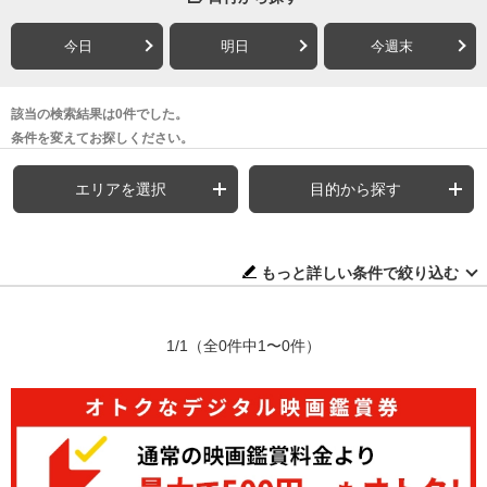
今日
明日
今週末
該当の検索結果は0件でした。
条件を変えてお探しください。
エリアを選択
目的から探す
もっと詳しい条件で絞り込む
1/1
（全0件中1〜0件）