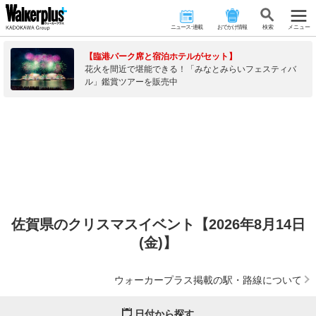
ニュース･連載
おでかけ情報
検 索
メニュー
【臨港パーク席と宿泊ホテルがセット】
花火を間近で堪能できる！「みなとみらいフェスティバ
ル」鑑賞ツアーを販売中
佐賀県のクリスマスイベント【2026年8月14日
(金)】
ウォーカープラス掲載の駅・路線について
日付から探す