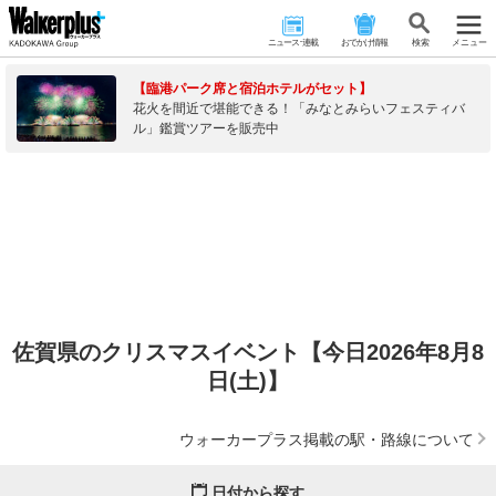
ニュース･連載
おでかけ情報
検 索
メニュー
【臨港パーク席と宿泊ホテルがセット】
花火を間近で堪能できる！「みなとみらいフェスティバ
ル」鑑賞ツアーを販売中
佐賀県のクリスマスイベント【今日2026年8月8
日(土)】
ウォーカープラス掲載の駅・路線について
日付から探す