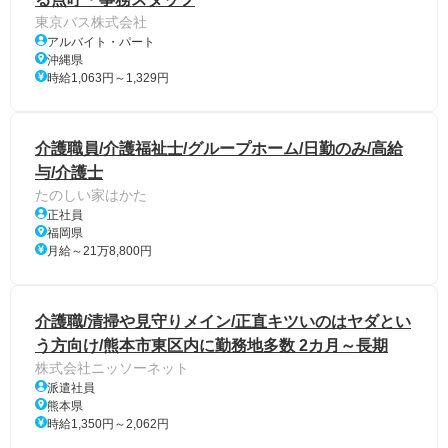
東京バス株式会社
アルバイト・パート
沖縄県
時給1,063円～1,329円
介護職員/介護福祉士/グループホーム/日勤のみ/高給
与/介護士
たのしい家はかた
正社員
福岡県
月給～21万8,800円
介護職/清掃や見守りメイン/正直キツいのはヤダとい
う方向け/熊本市東区内に勤務地多数 2カ月～長期
株式会社ニッソーネット
派遣社員
熊本県
時給1,350円～2,062円