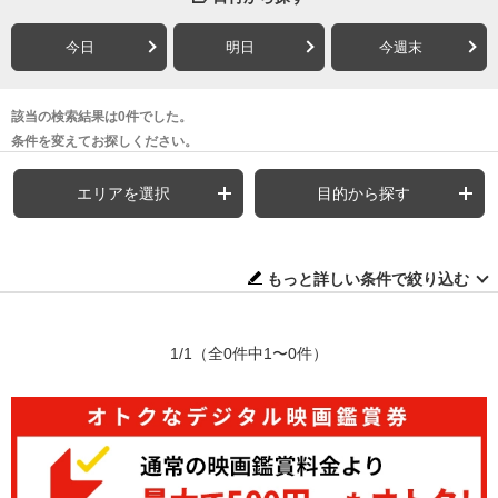
今日
明日
今週末
該当の検索結果は0件でした。
条件を変えてお探しください。
エリアを選択
目的から探す
もっと詳しい条件で絞り込む
1/1
（全0件中1〜0件）