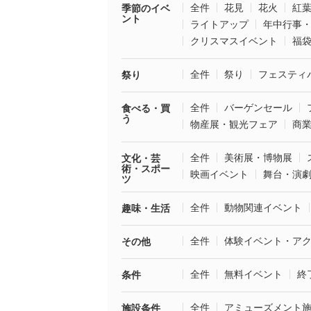
全件
花見
花火
紅
季節のイベ
ント
ライトアップ
年中行事
クリスマスイベント
福
全件
祭り
フェスティ
祭り
全件
バーゲンセール
食べる・買
う
物産展・観光フェア
商
全件
美術展・博物展
文化・芸
術・スポー
映画イベント
舞台・演
ツ
全件
動物関連イベント
趣味・生活
全件
体験イベント・ア
その他
全件
無料イベント
終
条件
全件
アミューズメント
施設条件