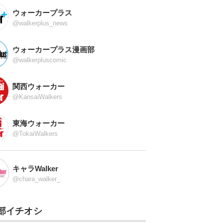
ウォーカープラス
@walkerplus_news
ウォーカープラス漫画部
@walkerpluscomic
関西ウォーカー
@KansaiWalkers
東海ウォーカー
@TokaiWalkers
キャラWalker
@chara_walker_
部イチオシ