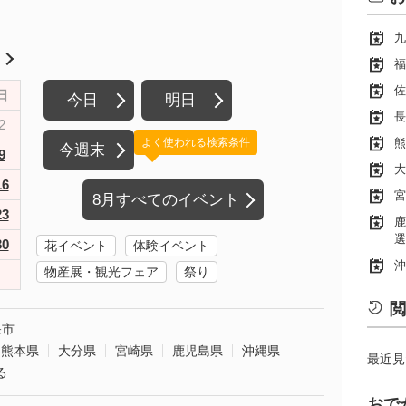
九
月
福
佐
日
今日
明日
長
2
よく使われる検索条件
熊
今週末
9
大
16
宮
8月すべてのイベント
23
鹿
選
30
花イベント
体験イベント
沖
物産展・観光フェア
祭り
閲
保市
熊本県
大分県
宮崎県
鹿児島県
沖縄県
最近見
る
おで