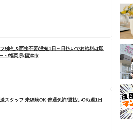
フ/来社&面接不要/激短1日～日払いでお給料は即
ート/福岡県/福津市
送スタッフ 未経験OK 普通免許/週払いOK/週1日