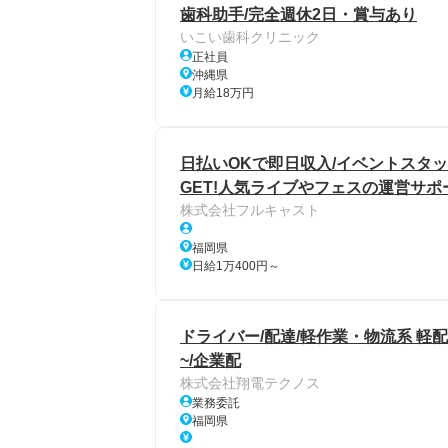
歯科助手/完全週休2日・賞与あり
いこい歯科クリニック
正社員
沖縄県
月給18万円
日払いOKで即日収入/イベントスタッ
GET!人気ライブやフェスの運営サポ
株式会社フルキャスト
福岡県
日給1万400円～
ドライバー/配達/軽作業・物流系 軽配
~/企業配
株式会社翔電テクノス
業務委託
福岡県