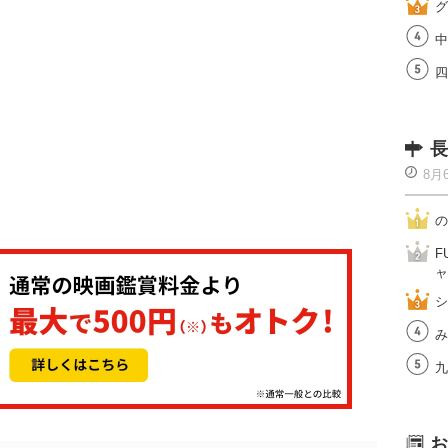
グ
中
四
長
8月
の
F
ャ
シ
み
九
お