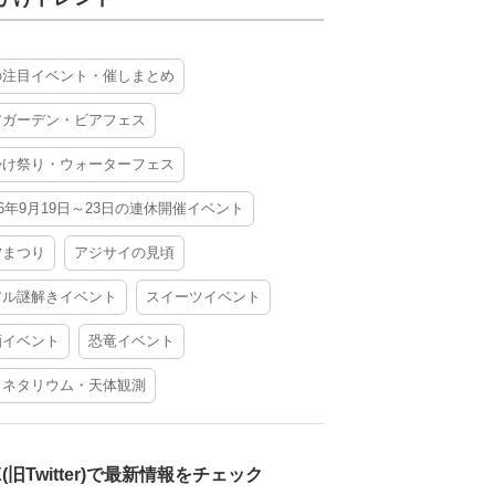
の注目イベント・催しまとめ
アガーデン・ビアフェス
かけ祭り・ウォーターフェス
26年9月19日～23日の連休開催イベント
夕まつり
アジサイの見頃
アル謎解きイベント
スイーツイベント
酒イベント
恐竜イベント
ラネタリウム・天体観測
X(旧Twitter)で最新情報をチェック