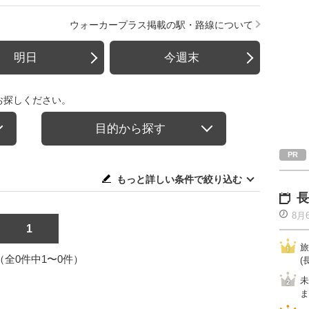
ウォーカープラス掲載の駅・路線について
明日
今週末
お探しください。
目的から探す
もっと詳しい条件で絞り込む
長
8月
1
旅
1（全0件中1〜0件）
(
未
ま