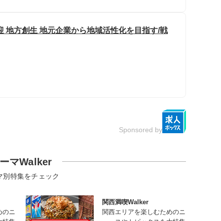
 地方創生 地元企業から地域活性化を目指す/戦
Sponsored by
ーマWalker
マ別特集をチェック
関西満喫Walker
めのニ
関西エリアを楽しむためのニ