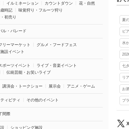
葉
イルミネーション
カウントダウン
花・自然
・歳時記
味覚狩り・フルーツ狩り
袋・初売り
夏
バル・パレード
ビ
水
フリーマーケット
グルメ・フードフェス
業施設イベント
20
スポーツイベント
ライブ・音楽イベント
七
劇
伝統芸能・お笑いライブ
リ
講演会・トークショー
展示会
アニメ・ゲーム
お
クティビティ
その他のイベント
プ
了間際
施設
ショッピング施設