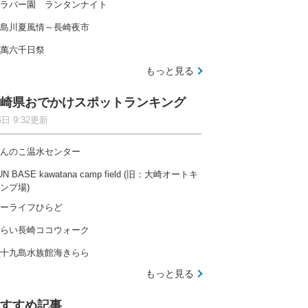
ラバー園 ランタンナイト
島川夏風情～長崎夜市
萬六千日祭
もっと見る
崎県おでかけスポットランキング
6日 9:32更新
んのこ温水センター
UN BASE kawatana camp field (旧：大崎オートキ
ンプ場)
ーライフひらど
らい長崎ココウォーク
十九島水族館海きらら
もっと見る
すすめ記事