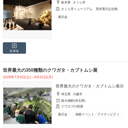
栃木県
さくら市
さくら市ミュージアム 荒井寛方記念館
展示会
駐車場
世界最大の350種類のクワガタ・カブトムシ展
2026年7月4日(土)～8月31日(月)
世界最大のクワガタ・カブトムシ展示
埼玉県
川越市
南大塚駅(埼玉県)
クワカブの部屋
展示会
体験イベント・アクティビティ