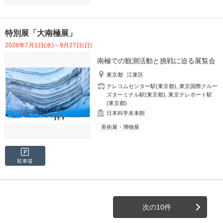
特別展「大南極展」
2026年7月1日(水)～9月27日(日)
南極での観測活動と挑戦に迫る展覧会
東京都
江東区
テレコムセンター駅(東京都)
,
東京国際クルー
ズターミナル駅(東京都)
,
東京テレポート駅
(東京都)
日本科学未来館
美術展・博物展
駐車場
次の10件