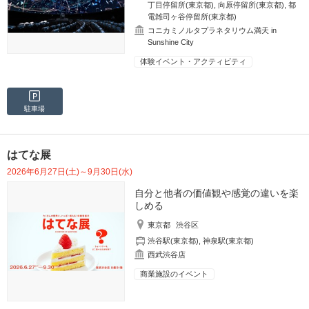
丁目停留所(東京都)
,
向原停留所(東京都)
,
都
電雑司ヶ谷停留所(東京都)
コニカミノルタプラネタリウム満天 in
Sunshine City
体験イベント・アクティビティ
駐車場
はてな展
2026年6月27日(土)～9月30日(水)
自分と他者の価値観や感覚の違いを楽
しめる
東京都
渋谷区
渋谷駅(東京都)
,
神泉駅(東京都)
西武渋谷店
商業施設のイベント