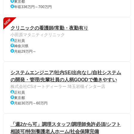
東京都
年収336万円～700万円
NEW
クリニックの看護師/常勤・夜勤有り
小田原マタニティクリニック
正社員
神奈川県
月給29万円～
システムエンジニア/社内SE/出向なし/自社システム
の開発・管理/先輩社員の人柄GOODで働きやすい
株式会社CSオートディーラー 埼玉岩槻インター店
正社員
東京都
月給30万円～60万円
「週2から可」調理スタッフ/調理師免許必須/シフト
相談可/特別養護老人ホーム/社会保障完備