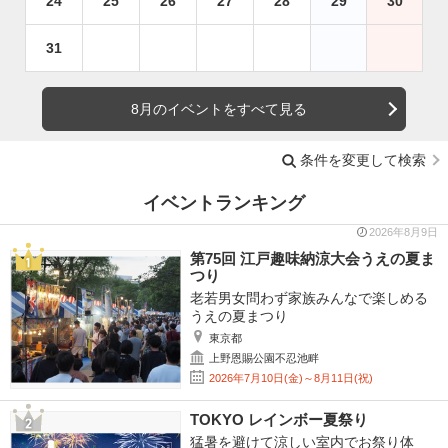
24
25
26
27
28
29
30
31
8月のイベントをすべて見る
条件を変更して検索
イベントランキング
2026年8月9日
第75回 江戸趣味納涼大会うえの夏ま
つり
老若男女問わず家族みんなで楽しめる
うえの夏まつり
東京都
上野恩賜公園不忍池畔
2026年7月10日(金)～8月11日(祝)
TOKYO レインボー夏祭り
猛暑を避けて涼しい室内でお祭り体