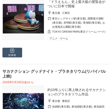
「ドラえもん」史上最大級の展覧会が
ついに日本で開催
東京都
江東区
東京ビッグサイト駅(東京都)
,
国際展示場駅
(東京都)
,
有明駅(東京都)
,
青海駅(東京都)
,
お
台場海浜公園駅(東京都)
TOKYO DREAM PARK(東京ドリームパーク)
アニメ・ゲーム
駐車場
サカナクション グッドナイト・プラネタリウム(リバイバル
上映)
2026年5月29日(金)から
約10年ぶりに再上映されるサカナクシ
ョンのプラネタリウム作品
東京都
豊島区
池袋駅(東京都)
,
東池袋駅(東京都)
,
東池袋四