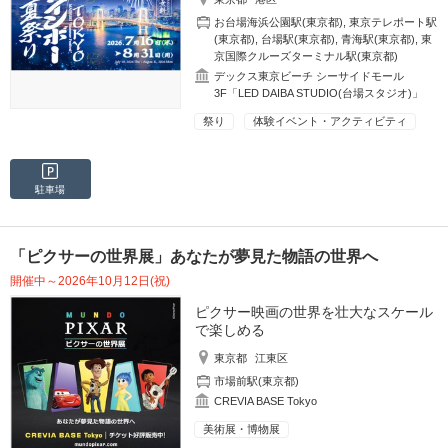
お台場海浜公園駅(東京都)
,
東京テレポート駅
(東京都)
,
台場駅(東京都)
,
青海駅(東京都)
,
東
京国際クルーズターミナル駅(東京都)
デックス東京ビーチ シーサイドモール
3F「LED DAIBA STUDIO(台場スタジオ)」
祭り
体験イベント・アクティビティ
駐車場
「ピクサーの世界展」あなたが夢見た物語の世界へ
開催中～2026年10月12日(祝)
ピクサー映画の世界を壮大なスケール
で楽しめる
東京都
江東区
市場前駅(東京都)
CREVIA BASE Tokyo
美術展・博物展