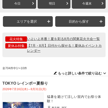
今日
明日
今週末
エリアを選択
目的から探す
いよいよ本番！夏を彩る8月の関東花火大会一覧
花火特集
【7月・8月】日付から探せる！夏休みイベントカ
夏休み特集
レンダー
全704件中1〜10件
もっと詳しい条件で絞り込む
TOKYO レインボー夏祭り
2026年7月16日(木)～8月31日(月)
猛暑を避けて涼しい室内でお祭り体
験！
東京都
港区