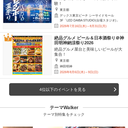
験！
東京都
デックス東京ビーチ シーサイドモール
3F「LED DAIBA STUDIO(台場スタジオ)」
2026年7月16日(木)～8月31日(月)
絶品グルメ ビール＆日本酒祭り＠神
田明神納涼祭り2026
絶品グルメ屋台と美味しいビールが大
集合！
東京都
神田明神
2026年8月6日(木)～9日(日)
4位以下のイベントを見る
テーマWalker
テーマ別特集をチェック