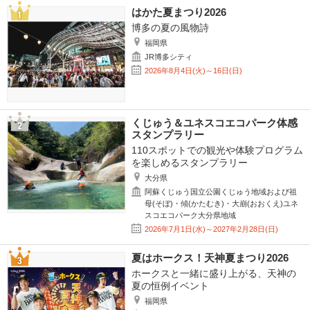
はかた夏まつり2026
博多の夏の風物詩
福岡県
JR博多シティ
2026年8月4日(火)～16日(日)
くじゅう＆ユネスコエコパーク体感
スタンプラリー
110スポットでの観光や体験プログラム
を楽しめるスタンプラリー
大分県
阿蘇くじゅう国立公園くじゅう地域および祖
母(そぼ)・傾(かたむき)・大崩(おおくえ)ユネ
スコエコパーク大分県地域
2026年7月1日(水)～2027年2月28日(日)
夏はホークス！天神夏まつり2026
ホークスと一緒に盛り上がる、天神の
夏の恒例イベント
福岡県