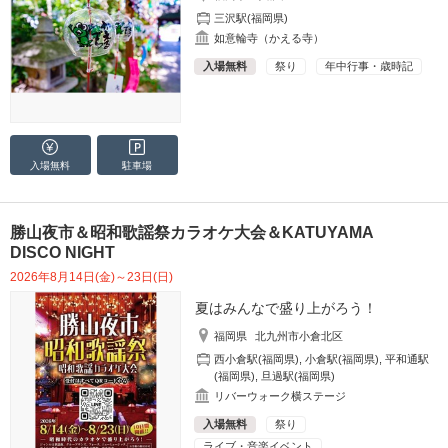
三沢駅(福岡県)
如意輪寺（かえる寺）
入場無料
祭り
年中行事・歳時記
入場無料
駐車場
勝山夜市＆昭和歌謡祭カラオケ大会＆KATUYAMA
DISCO NIGHT
2026年8月14日(金)～23日(日)
夏はみんなで盛り上がろう！
福岡県
北九州市小倉北区
西小倉駅(福岡県)
,
小倉駅(福岡県)
,
平和通駅
(福岡県)
,
旦過駅(福岡県)
リバーウォーク横ステージ
入場無料
祭り
ライブ・音楽イベント