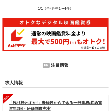
1/1
（全4件中1〜4件）
注目情報
求人情報
NEW
「残り枠わずか!」未経験からできる一般事務/昇給賞
与年2回・研修制度充実