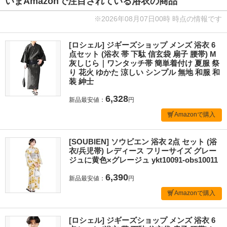
いまAmazonで注目されている浴衣の商品
※2026年08月07日00時 時点の情報です
[ロシェル] ジギーズショップ メンズ 浴衣 6
点セット (浴衣 帯 下駄 信玄袋 扇子 腰帯) M
灰しじら｜ワンタッチ帯 簡単着付け 夏服 祭
り 花火 ゆかた 涼しい シンプル 無地 和服 和
装 紳士
6,328
新品最安値：
円
Amazonで購入
[SOUBIEN] ソウビエン 浴衣 2点 セット (浴
衣/兵児帯) レディース フリーサイズ グレー
ジュに黄色×グレージュ ykt10091-obs10011
6,390
新品最安値：
円
Amazonで購入
[ロシェル] ジギーズショップ メンズ 浴衣 6