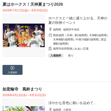
夏はホークス！天神夏まつり2026
2026年7月17日(金)～8月23日(日)
ホークスと一緒に盛り上がる、天神の
夏の恒例イベント
福岡県
福岡市中央区
西鉄福岡（天神）駅(福岡県)
,
天神駅(福岡県)
,
天神南駅(福岡県)
,
中洲川端駅(福岡県)
,
渡辺
通駅(福岡県)
福岡市役所西側ふれあい広場
入場無料
祭り
入場無料
如意輪寺 風鈴まつり
2026年4月1日(水)～8月31日(月)
涼やかな音色に願いを込めて…
福岡県
小郡市