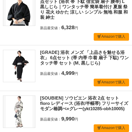
点セット (浴衣 帯 下駄 信玄袋 扇子 腰帯) L
黒しじら｜ワンタッチ帯 簡単着付け 夏服 祭
り 花火 ゆかた 涼しい シンプル 無地 和服 和
装 紳士
6,328
新品最安値：
円
Amazonで購入
[GRADE] 浴衣 メンズ 「上品さを魅せる浴
衣」 6点セット (帯 内帯 巾着 扇子 下駄) ワン
タッチ帯 セット (M, 黒しじら)
4,999
新品最安値：
円
Amazonで購入
[SOUBIEN] ソウビエン 浴衣 2点 セット
floro レディース (浴衣/半幅帯) フリーサイズ
モダン椿調べ×グレー(ykt10285-obh10005)
9,990
新品最安値：
円
Amazonで購入