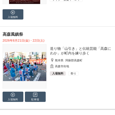
入場無料
高森風鎮祭
2026年8月21日(金)・22日(土)
造り物「山引き」と伝統芸能「高森に
わか」が町内を練り歩く
熊本県
阿蘇郡高森町
高森市街地
入場無料
祭り
入場無料
駐車場