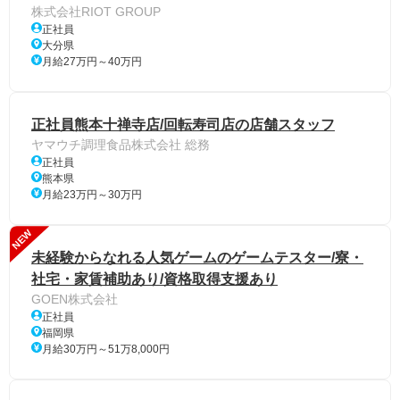
株式会社RIOT GROUP
正社員
大分県
月給27万円～40万円
正社員熊本十禅寺店/回転寿司店の店舗スタッフ
ヤマウチ調理食品株式会社 総務
正社員
熊本県
月給23万円～30万円
NEW
未経験からなれる人気ゲームのゲームテスター/寮・
社宅・家賃補助あり/資格取得支援あり
GOEN株式会社
正社員
福岡県
月給30万円～51万8,000円