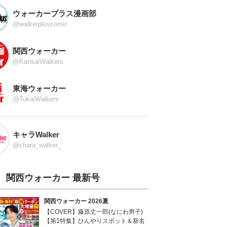
ウォーカープラス漫画部
@walkerpluscomic
関西ウォーカー
@KansaiWalkers
東海ウォーカー
@TokaiWalkers
キャラWalker
@chara_walker_
関西ウォーカー 最新号
関西ウォーカー 2026夏
【COVER】藤原丈一郎(なにわ男子)
【第1特集】ひんやりスポット＆新名