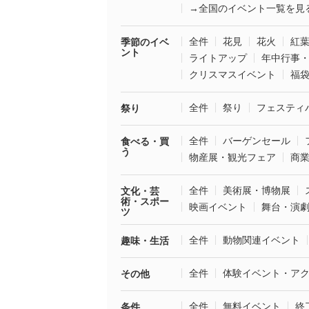
→全国のイベント一覧を見
全件
花見
花火
紅
季節のイベ
ント
ライトアップ
年中行事
クリスマスイベント
福
全件
祭り
フェスティ
祭り
全件
バーゲンセール
食べる・買
う
物産展・観光フェア
商
全件
美術展・博物展
文化・芸
術・スポー
映画イベント
舞台・演
ツ
全件
動物関連イベント
趣味・生活
全件
体験イベント・ア
その他
全件
無料イベント
終
条件