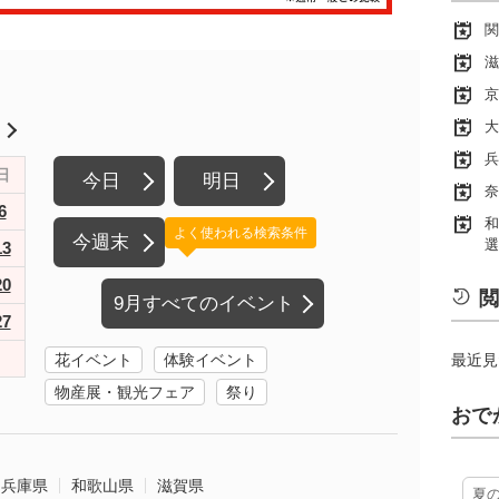
関
滋
京
大
月
兵
日
今日
明日
奈
6
和
よく使われる検索条件
今週末
選
13
20
閲
9月すべてのイベント
27
花イベント
体験イベント
最近見
物産展・観光フェア
祭り
おで
兵庫県
和歌山県
滋賀県
夏