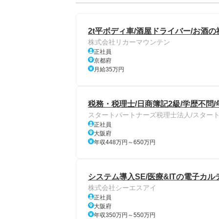
2t平ボディ車/酒屋ドライバー/お酒の
株式会社リカーマウンテン
正社員
京都府
月給35万円
税務・税理士/日商簿記2級/学歴不問/
スタートパートナーズ税理士法人/スター
正社員
大阪府
年収448万円～650万円
システム導入SE/医療&ITの電子カ
株式会社シーエスアイ
正社員
大阪府
年収350万円～550万円