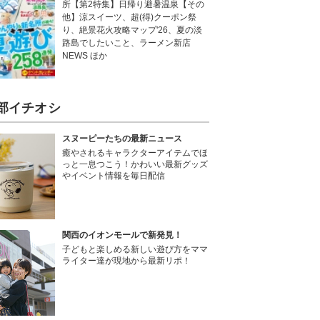
所【第2特集】日帰り避暑温泉【その
他】涼スイーツ、超(得)クーポン祭
り、絶景花火攻略マップ'26、夏の淡
路島でしたいこと、ラーメン新店
NEWS ほか
部イチオシ
スヌーピーたちの最新ニュース
癒やされるキャラクターアイテムでほ
っと一息つこう！かわいい最新グッズ
やイベント情報を毎日配信
関西のイオンモールで新発見！
子どもと楽しめる新しい遊び方をママ
ライター達が現地から最新リポ！