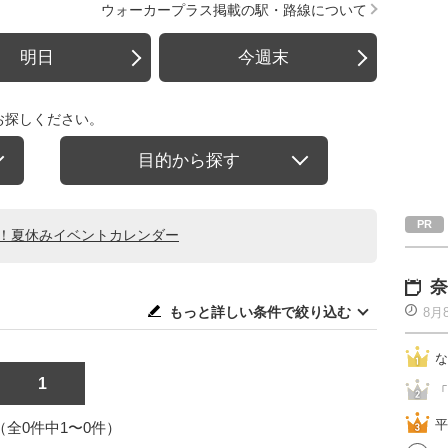
ウォーカープラス掲載の駅・路線について
明日
今週末
お探しください。
目的から探す
る！夏休みイベントカレンダー
奈
もっと詳しい条件で絞り込む
8月
な
1
「
平
1（全0件中1〜0件）