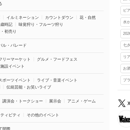
る
ビ
葉
イルミネーション
カウントダウン
花・自然
水
・歳時記
味覚狩り・フルーツ狩り
袋・初売り
20
バル・パレード
七
リ
フリーマーケット
グルメ・フードフェス
業施設イベント
お
スポーツイベント
ライブ・音楽イベント
プ
劇
伝統芸能・お笑いライブ
講演会・トークショー
展示会
アニメ・ゲーム
クティビティ
その他のイベント
了間際