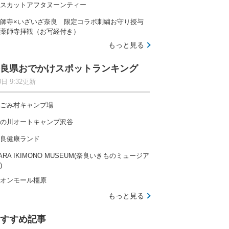
スカットアフタヌーンティー
師寺×いざいざ奈良 限定コラボ刺繍お守り授与
薬師寺拝観（お写経付き）
もっと見る
良県おでかけスポットランキング
8日 9:32更新
ごみ村キャンプ場
の川オートキャンプ沢谷
良健康ランド
ARA IKIMONO MUSEUM(奈良いきものミュージア
)
オンモール橿原
もっと見る
すすめ記事