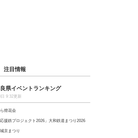
注目情報
良県イベントランキング
8日 9:32更新
ら燈花会
応援鉄プロジェクト2026」大和鉄道まつり2026
城京まつり