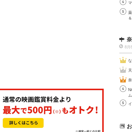
マ
薬
＆
奈
8月
な
天
奈
N
ム
イ
お