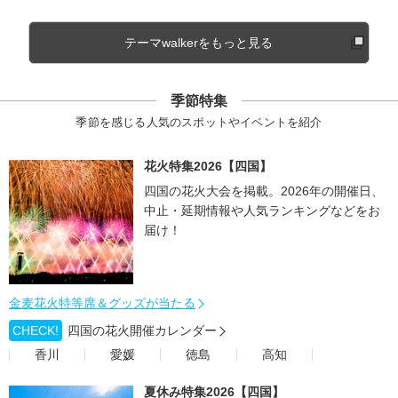
テーマwalkerをもっと見る
季節特集
季節を感じる人気のスポットやイベントを紹介
花火特集2026【四国】
四国の花火大会を掲載。2026年の開催日、
中止・延期情報や人気ランキングなどをお
届け！
金麦花火特等席＆グッズが当たる
CHECK!
四国の花火開催カレンダー
香川
愛媛
徳島
高知
夏休み特集2026【四国】