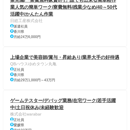
寮完備/「寮費無料家賃0円」誰でも出来る簡単軽作
業人気の簡単ワーク/寮費無料/残業少なめ/40～50代
活躍中/かんたん作業
日総工産株式会社
派遣社員
香川県
月給24万6,000円
上場企業で美容師/賞与・昇給あり/業界大手の好待遇
QBハウスゆめタウン丸亀
正社員
香川県
月給29万1,000円～43万円
ゲームテスター/デバッグ業務/在宅ワーク/若手活躍
中/土日祝休み/未経験歓迎
株式会社warabar
正社員
愛媛県