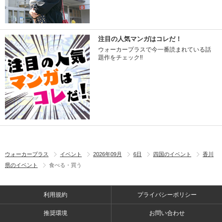
注目の人気マンガはコレだ！
ウォーカープラスで今一番読まれている話
題作をチェック!!
ウォーカープラス
イベント
2026年09月
6日
四国のイベント
香川
県のイベント
食べる・買う
利用規約
プライバシーポリシー
推奨環境
お問い合わせ