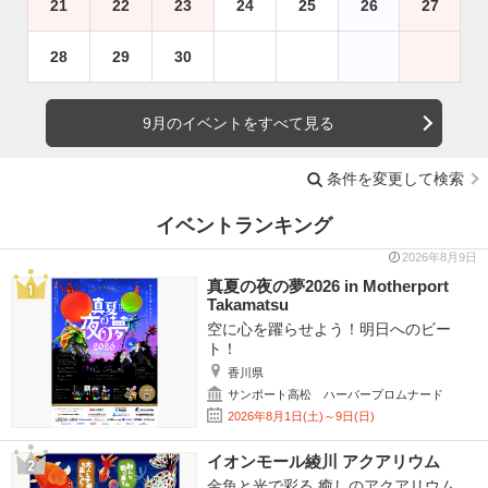
21
22
23
24
25
26
27
28
29
30
9月のイベントをすべて見る
条件を変更して検索
イベントランキング
2026年8月9日
真夏の夜の夢2026 in Motherport
Takamatsu
空に心を躍らせよう！明日へのビー
ト！
香川県
サンポート高松 ハーバープロムナード
2026年8月1日(土)～9日(日)
イオンモール綾川 アクアリウム
金魚と光で彩る 癒しのアクアリウム