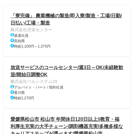
「寮完備」 農業機械の製造/即入寮/製造・工場/日勤/
日払い/工場・製造
株式会社京栄センター
派遣社員
高知県
時給1,100円～1,375円
放送サービスのコールセンター/週3日～OK/未経験歓
迎/開始日調整OK
株式会社ベルシステム24
アルバイト・パート / 契約社員
香川県
時給1,270円
愛媛県松山市 松山市 年間休日120日以上!/教育・福
利厚生充実の大手チェーン/調剤機器充実/多種多様な
キャリアステップが選べます/愛媛県松山市