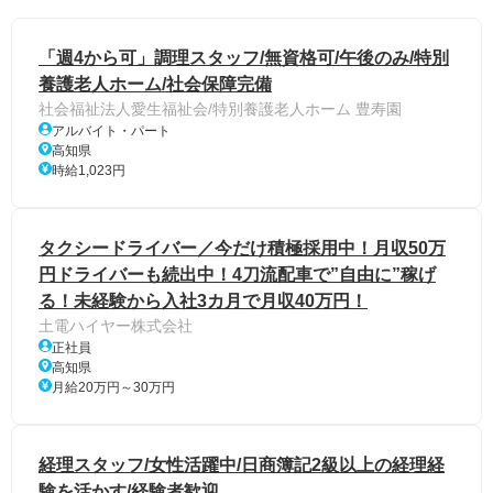
「週4から可」調理スタッフ/無資格可/午後のみ/特別
養護老人ホーム/社会保障完備
社会福祉法人愛生福祉会/特別養護老人ホーム 豊寿園
アルバイト・パート
高知県
時給1,023円
タクシードライバー／今だけ積極採用中！月収50万
円ドライバーも続出中！4刀流配車で”自由に”稼げ
る！未経験から入社3カ月で月収40万円！
土電ハイヤー株式会社
正社員
高知県
月給20万円～30万円
経理スタッフ/女性活躍中/日商簿記2級以上の経理経
験を活かす/経験者歓迎