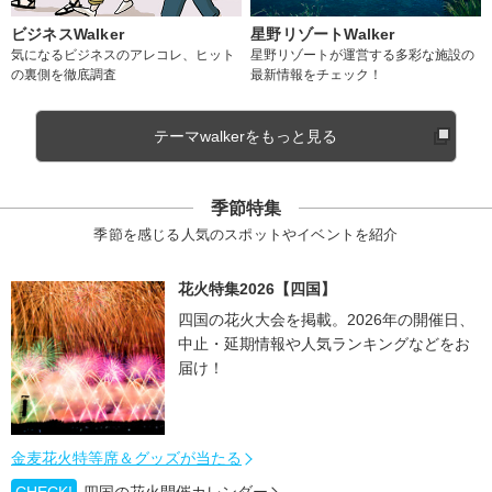
ビジネスWalker
星野リゾートWalker
気になるビジネスのアレコレ、ヒット
星野リゾートが運営する多彩な施設の
の裏側を徹底調査
最新情報をチェック！
テーマwalkerをもっと見る
季節特集
季節を感じる人気のスポットやイベントを紹介
花火特集2026【四国】
四国の花火大会を掲載。2026年の開催日、
中止・延期情報や人気ランキングなどをお
届け！
金麦花火特等席＆グッズが当たる
CHECK!
四国の花火開催カレンダー