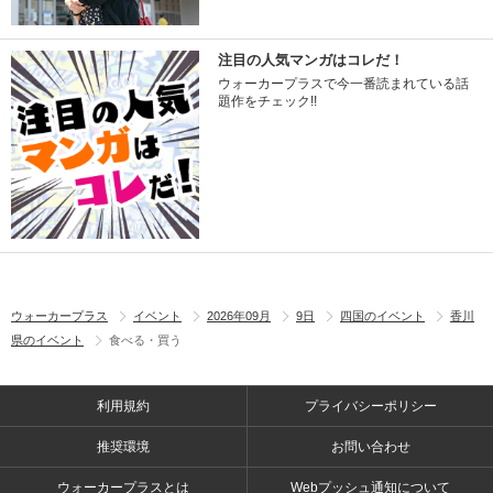
注目の人気マンガはコレだ！
ウォーカープラスで今一番読まれている話
題作をチェック!!
ウォーカープラス
イベント
2026年09月
9日
四国のイベント
香川
県のイベント
食べる・買う
利用規約
プライバシーポリシー
推奨環境
お問い合わせ
ウォーカープラスとは
Webプッシュ通知について