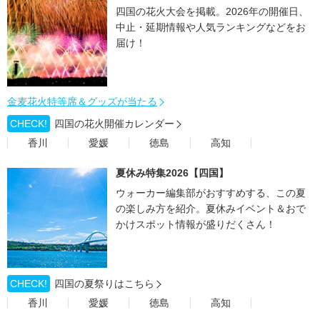
四国の花火大会を掲載。2026年の開催日、
中止・延期情報や人気ランキングなどをお
届け！
金麦花火特等席＆グッズが当たる
CHECK!
四国の花火開催カレンダー
香川
愛媛
徳島
高知
夏休み特集2026【四国】
ウォーカー編集部がおすすめする、この夏
の楽しみ方を紹介。夏休みイベント＆おで
かけスポット情報が盛りだくさん！
CHECK!
四国の夏祭りはこちら
香川
愛媛
徳島
高知