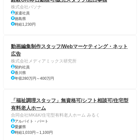
株式会社パソナ
派遣社員
徳島県
時給1,230円
動画編集制作スタッフ/Webマーケティング・ネット
広告
株式会社メディアミックス研究所
契約社員
香川県
年収280万円～400万円
「福祉調理スタッフ」無資格可/シフト相談可/住宅型
有料老人ホーム
合同会社MK&K/住宅型有料老人ホーム みるく
アルバイト・パート
愛媛県
時給1,033円～1,100円