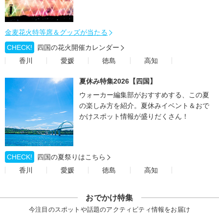
金麦花火特等席＆グッズが当たる
CHECK!
四国の花火開催カレンダー
香川
愛媛
徳島
高知
夏休み特集2026【四国】
ウォーカー編集部がおすすめする、この夏
の楽しみ方を紹介。夏休みイベント＆おで
かけスポット情報が盛りだくさん！
CHECK!
四国の夏祭りはこちら
香川
愛媛
徳島
高知
おでかけ特集
今注目のスポットや話題のアクティビティ情報をお届け