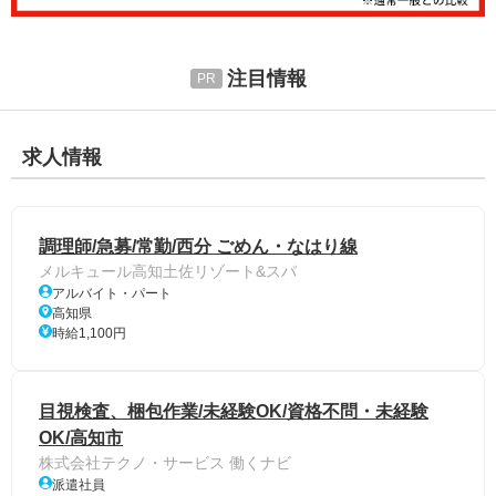
注目情報
求人情報
調理師/急募/常勤/西分 ごめん・なはり線
メルキュール高知土佐リゾート&スパ
アルバイト・パート
高知県
時給1,100円
目視検査、梱包作業/未経験OK/資格不問・未経験
OK/高知市
株式会社テクノ・サービス 働くナビ
派遣社員