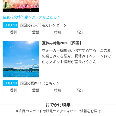
金麦花火特等席＆グッズが当たる
CHECK!
四国の花火開催カレンダー
香川
愛媛
徳島
高知
夏休み特集2026【四国】
ウォーカー編集部がおすすめする、この夏
の楽しみ方を紹介。夏休みイベント＆おで
かけスポット情報が盛りだくさん！
CHECK!
四国の夏祭りはこちら
香川
愛媛
徳島
高知
おでかけ特集
今注目のスポットや話題のアクティビティ情報をお届け