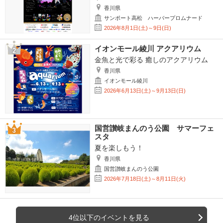
香川県
サンポート高松 ハーバープロムナード
2026年8月1日(土)～9日(日)
イオンモール綾川 アクアリウム
金魚と光で彩る 癒しのアクアリウム
香川県
イオンモール綾川
2026年6月13日(土)～9月13日(日)
国営讃岐まんのう公園 サマーフェ
スタ
夏を楽しもう！
香川県
国営讃岐まんのう公園
2026年7月18日(土)～8月11日(火)
4位以下のイベントを見る