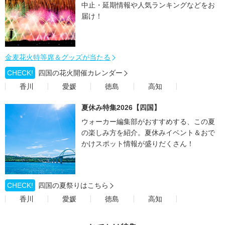
中止・延期情報や人気ランキングなどをお
届け！
金麦花火特等席＆グッズが当たる
CHECK!
四国の花火開催カレンダー
香川
愛媛
徳島
高知
夏休み特集2026【四国】
ウォーカー編集部がおすすめする、この夏
の楽しみ方を紹介。夏休みイベント＆おで
かけスポット情報が盛りだくさん！
CHECK!
四国の夏祭りはこちら
香川
愛媛
徳島
高知