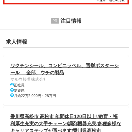
注目情報
求人情報
ワクチンシール、コンビニラベル、選挙ポスターシ
ール──全部、ウチの製品
マルウ接着株式会社
正社員
愛媛県
月給22万5,000円～28万円
香川県高松市 高松市 年間休日120日以上!/教育・福
利厚生充実の大手チェーン/調剤機器充実/多種多様な
キャリアステップが選べます/香川県高松市