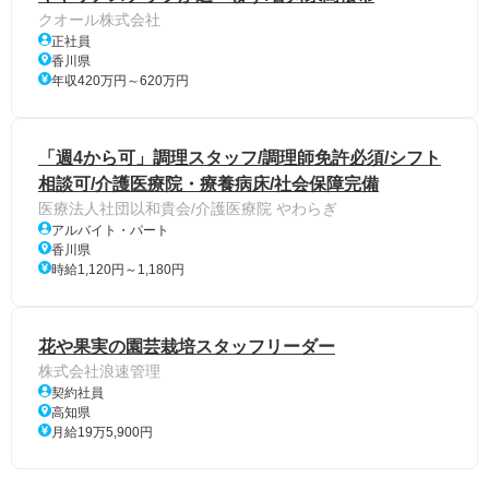
クオール株式会社
正社員
香川県
年収420万円～620万円
「週4から可」調理スタッフ/調理師免許必須/シフト
相談可/介護医療院・療養病床/社会保障完備
医療法人社団以和貴会/介護医療院 やわらぎ
アルバイト・パート
香川県
時給1,120円～1,180円
花や果実の園芸栽培スタッフリーダー
株式会社浪速管理
契約社員
高知県
月給19万5,900円