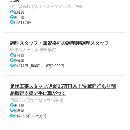
住宅型有料老人ホームケアテラス上福岡
正社員
香川県
月給18万円
調理スタッフ・無資格可の調理師/調理スタッフ
医療法人一朋会 増田病院
正社員
愛媛県
月給17万1,500円～18万8,000円
足場工事スタッフ/月給25万円以上/先輩同行あり/資
格取得支援で手に職がつく
四国シンワサービス株式会社
正社員
徳島県
月給25万円～35万円