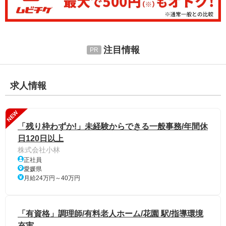
注目情報
求人情報
NEW
「残り枠わずか!」未経験からできる一般事務/年間休
日120日以上
株式会社小林
正社員
愛媛県
月給24万円～40万円
「有資格」調理師/有料老人ホーム/花園 駅/指導環境
充実