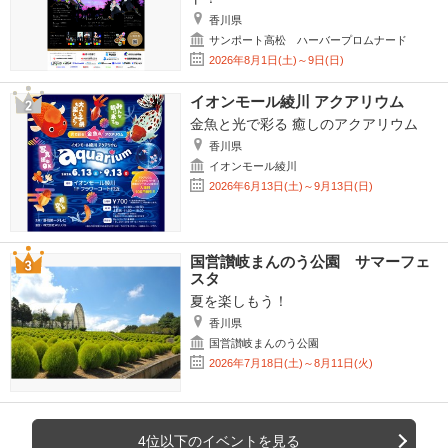
香川県
サンポート高松 ハーバープロムナード
2026年8月1日(土)～9日(日)
イオンモール綾川 アクアリウム
金魚と光で彩る 癒しのアクアリウム
香川県
イオンモール綾川
2026年6月13日(土)～9月13日(日)
国営讃岐まんのう公園 サマーフェ
スタ
夏を楽しもう！
香川県
国営讃岐まんのう公園
2026年7月18日(土)～8月11日(火)
4位以下のイベントを見る