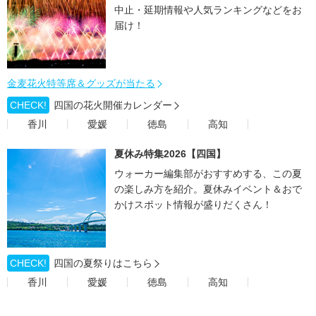
中止・延期情報や人気ランキングなどをお
届け！
金麦花火特等席＆グッズが当たる
CHECK!
四国の花火開催カレンダー
香川
愛媛
徳島
高知
夏休み特集2026【四国】
ウォーカー編集部がおすすめする、この夏
の楽しみ方を紹介。夏休みイベント＆おで
かけスポット情報が盛りだくさん！
CHECK!
四国の夏祭りはこちら
香川
愛媛
徳島
高知