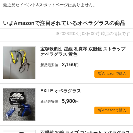
最近見たイベント&スポットページはありません。
いまAmazonで注目されているオペラグラスの商品
※2026年08月08日00時 時点の情報です
宝塚歌劇団 星組 礼真琴 双眼鏡 ストラップ
オペラグラス 黄色
2,160
新品最安値：
円
Amazonで購入
EXILE オペラグラス
5,980
新品最安値：
円
Amazonで購入
双眼鏡 10倍 ライブ コンサート オペラグラス