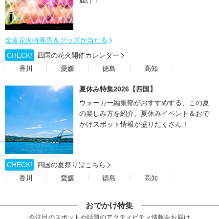
届け！
金麦花火特等席＆グッズが当たる
CHECK!
四国の花火開催カレンダー
香川
愛媛
徳島
高知
夏休み特集2026【四国】
ウォーカー編集部がおすすめする、この夏
の楽しみ方を紹介。夏休みイベント＆おで
かけスポット情報が盛りだくさん！
CHECK!
四国の夏祭りはこちら
香川
愛媛
徳島
高知
おでかけ特集
今注目のスポットや話題のアクティビティ情報をお届け