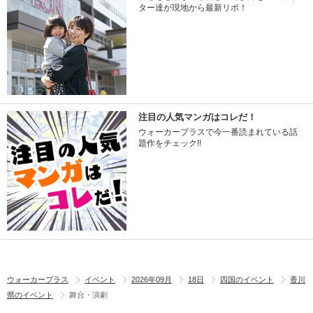
ター達が現地から最新リポ！
注目の人気マンガはコレだ！
ウォーカープラスで今一番読まれている話
題作をチェック!!
ウォーカープラス
イベント
2026年09月
18日
四国のイベント
香川
県のイベント
舞台・演劇