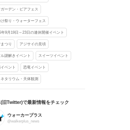
アガーデン・ビアフェス
かけ祭り・ウォーターフェス
26年9月19日～23日の連休開催イベント
夕まつり
アジサイの見頃
アル謎解きイベント
スイーツイベント
酒イベント
恐竜イベント
ラネタリウム・天体観測
X(旧Twitter)で最新情報をチェック
ウォーカープラス
@walkerplus_news