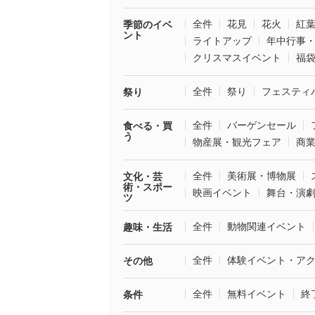
全件
花見
花火
紅
季節のイベ
ント
ライトアップ
年中行事
クリスマスイベント
福
全件
祭り
フェスティ
祭り
全件
バーゲンセール
食べる・買
う
物産展・観光フェア
商
全件
美術展・博物展
文化・芸
術・スポー
映画イベント
舞台・演
ツ
全件
動物関連イベント
趣味・生活
全件
体験イベント・ア
その他
全件
無料イベント
終
条件