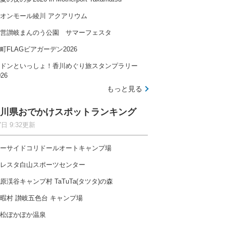
オンモール綾川 アクアリウム
営讃岐まんのう公園 サマーフェスタ
町FLAGビアガーデン2026
ドンといっしょ！香川めぐり旅スタンプラリー
026
もっと見る
川県おでかけスポットランキング
7日 9:32更新
ーサイドコリドールオートキャンプ場
レスタ白山スポーツセンター
原渓谷キャンプ村 TaTuTa(タツタ)の森
暇村 讃岐五色台 キャンプ場
松ぽかぽか温泉