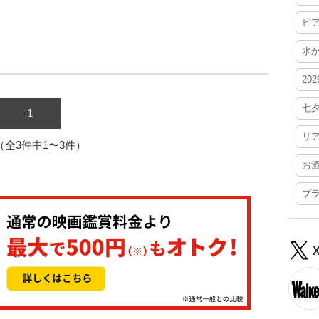
ビ
水
20
七
1
リ
1（全3件中1〜3件）
お
プ