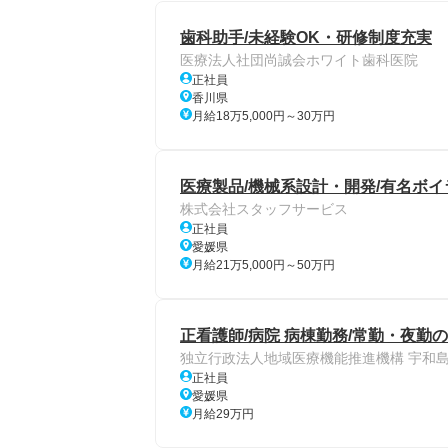
歯科助手/未経験OK・研修制度充実
医療法人社団尚誠会ホワイト歯科医院
正社員
香川県
月給18万5,000円～30万円
医療製品/機械系設計・開発/有名ボイラ
株式会社スタッフサービス
正社員
愛媛県
月給21万5,000円～50万円
正看護師/病院 病棟勤務/常勤・夜勤の
独立行政法人地域医療機能推進機構 宇和
正社員
愛媛県
月給29万円