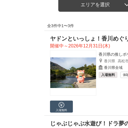
エリアを選択
全3件中1〜3件
ヤドンといっしょ！香川めぐり
開催中～2026年12月31日(木)
香川県の推しポ
香川県
高松
香川県全域
入場無料
体
入場無料
じゃぶじゃぶ水遊び！ドラ夢