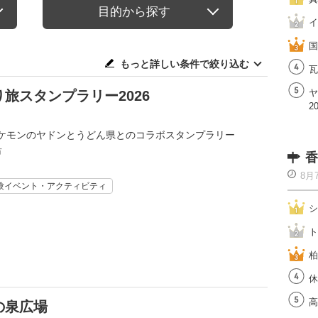
目的から探す
イ
国
もっと詳しい条件で絞り込む
瓦
ヤ
旅スタンプラリー2026
2
ケモンのヤドンとうどん県とのコラボスタンプラリー
市
香
8月
験イベント・アクティビティ
シ
ト
柏
休
高
の泉広場