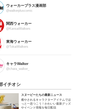
ウォーカープラス漫画部
@walkerpluscomic
関西ウォーカー
@KansaiWalkers
東海ウォーカー
@TokaiWalkers
キャラWalker
@chara_walker_
部イチオシ
スヌーピーたちの最新ニュース
癒やされるキャラクターアイテムでほ
っと一息つこう！かわいい最新グッズ
やイベント情報を毎日配信