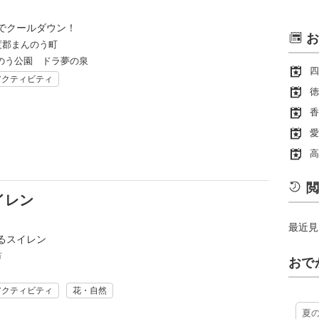
でクールダウン！
お
度郡まんのう町
のう公園 ドラ夢の泉
四
アクティビティ
徳
香
愛
高
閲
イレン
最近見
るスイレン
市
おで
アクティビティ
花・自然
夏