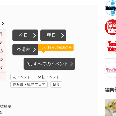
月
日
今日
明日
6
よく使われる検索条件
今週末
13
20
9月すべてのイベント
27
花イベント
体験イベント
物産展・観光フェア
祭り
編集
徳島県
る