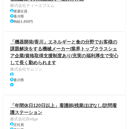
株式会社ティーエフエム
派遣社員
香川県
時給1,450円
「機器開発/香川」エネルギーと食の分野でお客様の
課題解決をする機械メーカー/業界トップクラスシェ
ア企業/資格取得支援制度あり/充実の福利厚生で安心
して長く勤められます
株式会社サムソン
香川県
「年間休日120日以上」看護師/残業ほぼなし/訪問看
護ステーション
株式会社Bridge
正社員