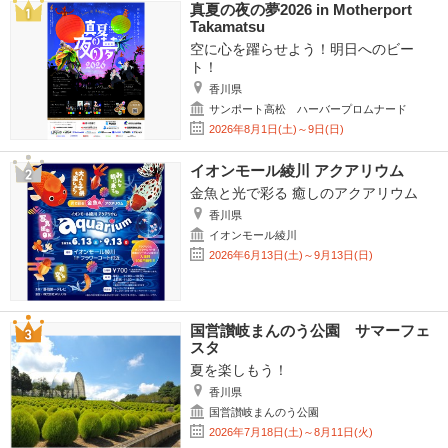
真夏の夜の夢2026 in Motherport
Takamatsu
空に心を躍らせよう！明日へのビー
ト！
香川県
サンポート高松 ハーバープロムナード
2026年8月1日(土)～9日(日)
イオンモール綾川 アクアリウム
金魚と光で彩る 癒しのアクアリウム
香川県
イオンモール綾川
2026年6月13日(土)～9月13日(日)
国営讃岐まんのう公園 サマーフェ
スタ
夏を楽しもう！
香川県
国営讃岐まんのう公園
2026年7月18日(土)～8月11日(火)