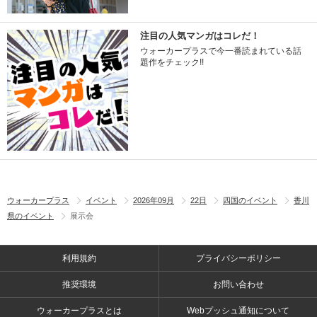
注目の人気マンガはコレだ！
ウォーカープラスで今一番読まれている話
題作をチェック!!
ウォーカープラス
イベント
2026年09月
22日
四国のイベント
香川
県のイベント
展示会
利用規約
プライバシーポリシー
推奨環境
お問い合わせ
ウォーカープラスとは
Webプッシュ通知について