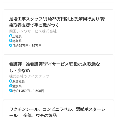
足場工事スタッフ/月給25万円以上/先輩同行あり/資
格取得支援で手に職がつく
四国シンワサービス株式会社
正社員
徳島県
月給25万円～35万円
看護師・准看護師/デイサービス/日勤のみ/残業な
し・少なめ
株式会社ツクイスタッフ
派遣社員
愛媛県
時給1,350円～1,500円
ワクチンシール、コンビニラベル、選挙ポスターシ
ール──全部、ウチの製品