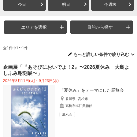
今日
明日
今週末
エリアを選択
目的から探す
全1件中1〜1件
もっと詳しい条件で絞り込む
企画展「『あそびにおいでよ！2』〜2026夏休み 大島よ
しふみ彫刻展〜」
2026年8月11日(火)～9月23日(水)
「夏休み」をテーマにした展覧会
香川県
高松市
高松市塩江美術館
展示会