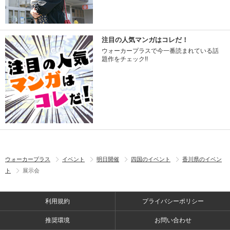
注目の人気マンガはコレだ！
ウォーカープラスで今一番読まれている話
題作をチェック!!
ウォーカープラス
イベント
明日開催
四国のイベント
香川県のイベン
ト
展示会
利用規約
プライバシーポリシー
推奨環境
お問い合わせ