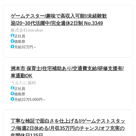
ゲームテスター/趣味で高収入可能!/未経験歓
迎/20~30代活躍中/完全週休2日制 No.3349
株式会社warabar
正社員
徳島県
月給32万円～
洲本市 保育士/住宅補助あり/交通費支給/研修支援有/
車通勤OK
うえたに歯科
正社員
徳島県
月給22万5,000円～
丁寧な検証で面白さを仕上げる!/ゲームテストスタッ
フ/毎週2日休める/月収35万円のチャンス/オフ充実の
年間休日125日