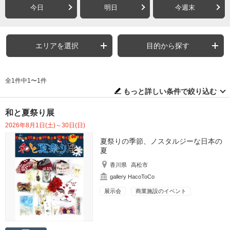
今日
明日
今週末
エリアを選択
目的から探す
全1件中1〜1件
もっと詳しい条件で絞り込む
和と夏祭り展
2026年8月1日(土)～30日(日)
夏祭りの季節、ノスタルジーな日本の
夏
香川県
高松市
gallery HacoToCo
展示会
商業施設のイベント