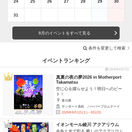
24
25
26
27
28
29
30
31
8月のイベントをすべて見る
条件を変更して検索
イベントランキング
2026年8月7日
真夏の夜の夢2026 in Motherport
Takamatsu
空に心を躍らせよう！明日へのビー
ト！
香川県
サンポート高松 ハーバープロムナード
2026年8月1日(土)～9日(日)
イオンモール綾川 アクアリウム
金魚と光で彩る 癒しのアクアリウム