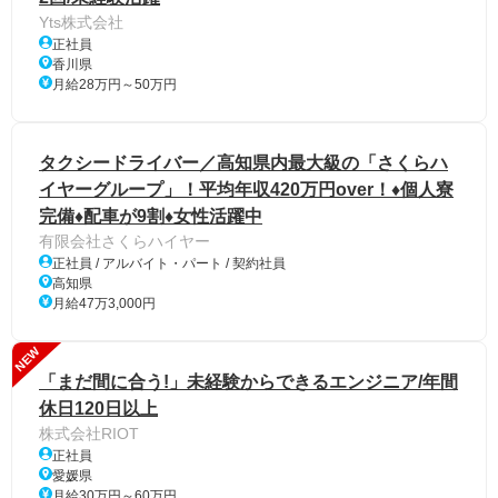
Yts株式会社
正社員
香川県
月給28万円～50万円
タクシードライバー／高知県内最大級の「さくらハ
イヤーグループ」！平均年収420万円over！♦個人寮
完備♦配車が9割♦女性活躍中
有限会社さくらハイヤー
正社員 / アルバイト・パート / 契約社員
高知県
月給47万3,000円
NEW
「まだ間に合う!」未経験からできるエンジニア/年間
休日120日以上
株式会社RIOT
正社員
愛媛県
月給30万円～60万円