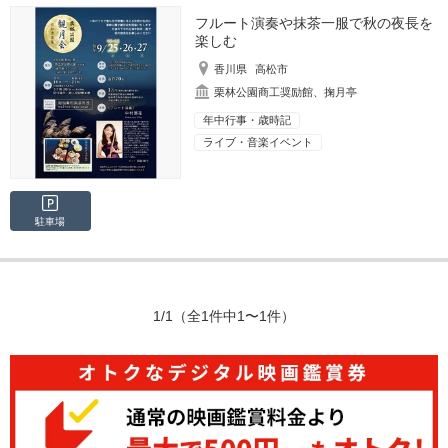
フルート演奏や抹茶一服で秋の夜長を
楽しむ
香川県
高松市
栗林公園商工奨励館、掬月亭
年中行事・歳時記
ライブ・音楽イベント
駐車場
1/1
（全1件中1〜1件）