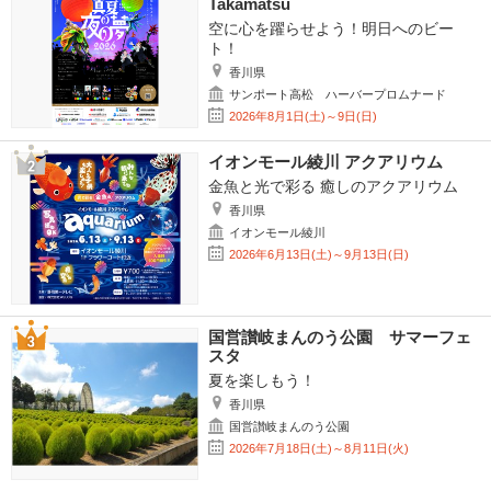
Takamatsu
空に心を躍らせよう！明日へのビー
ト！
香川県
サンポート高松 ハーバープロムナード
2026年8月1日(土)～9日(日)
イオンモール綾川 アクアリウム
金魚と光で彩る 癒しのアクアリウム
香川県
イオンモール綾川
2026年6月13日(土)～9月13日(日)
国営讃岐まんのう公園 サマーフェ
スタ
夏を楽しもう！
香川県
国営讃岐まんのう公園
2026年7月18日(土)～8月11日(火)