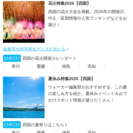
花火特集2026【四国】
四国の花火大会を掲載。2026年の開催日、
中止・延期情報や人気ランキングなどをお
届け！
金麦花火特等席＆グッズが当たる
CHECK!
四国の花火開催カレンダー
香川
愛媛
徳島
高知
夏休み特集2026【四国】
ウォーカー編集部がおすすめする、この夏
の楽しみ方を紹介。夏休みイベント＆おで
かけスポット情報が盛りだくさん！
CHECK!
四国の夏祭りはこちら
香川
愛媛
徳島
高知