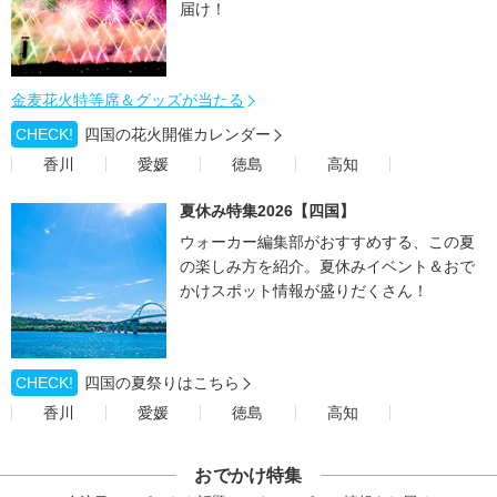
届け！
金麦花火特等席＆グッズが当たる
CHECK!
四国の花火開催カレンダー
香川
愛媛
徳島
高知
夏休み特集2026【四国】
ウォーカー編集部がおすすめする、この夏
の楽しみ方を紹介。夏休みイベント＆おで
かけスポット情報が盛りだくさん！
CHECK!
四国の夏祭りはこちら
香川
愛媛
徳島
高知
おでかけ特集