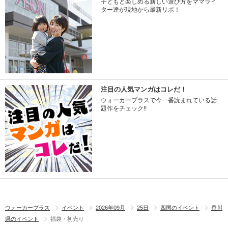
子どもと楽しめる新しい遊び方をママライ
ター達が現地から最新リポ！
注目の人気マンガはコレだ！
ウォーカープラスで今一番読まれている話
題作をチェック!!
ウォーカープラス
イベント
2026年09月
25日
四国のイベント
香川
県のイベント
福袋・初売り