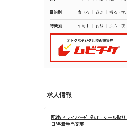
目的別
食べる
遊ぶ
観る・学
時間別
午前中
お昼
夕方・夜
求人情報
配達/ドライバー/仕分け・シール貼り
日/各種手当充実