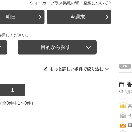
ウォーカープラス掲載の駅・路線について
明日
今週末
お探しください。
目的から探す
もっと詳しい条件で絞り込む
香
1
8月
1（全0件中1〜0件）
真
イ
国