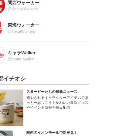
関西ウォーカー
@KansaiWalkers
東海ウォーカー
@TokaiWalkers
キャラWalker
@chara_walker_
部イチオシ
スヌーピーたちの最新ニュース
癒やされるキャラクターアイテムでほ
っと一息つこう！かわいい最新グッズ
やイベント情報を毎日配信
関西のイオンモールで新発見！