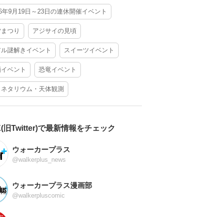
26年9月19日～23日の連休開催イベント
夕まつり
アジサイの見頃
アル謎解きイベント
スイーツイベント
酒イベント
恐竜イベント
ラネタリウム・天体観測
X(旧Twitter)で最新情報をチェック
ウォーカープラス
@walkerplus_news
ウォーカープラス漫画部
@walkerpluscomic