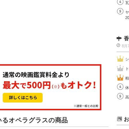
瓦
ヤ
2
香
8月
シ
ト
柏
休
高
お
ているオペラグラスの商品