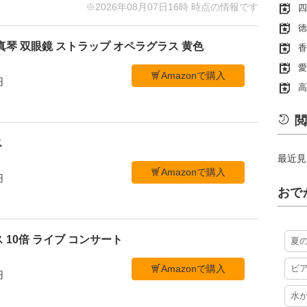
※2026年08月07日16時 時点の情報です
四
徳
真琴 双眼鏡 ストラップ オペラグラス 黄色
香
愛
Amazonで購入
円
高
閲
ス
最近見
Amazonで購入
円
おで
 10倍 ライブ コンサート
夏
Amazonで購入
ビ
円
水