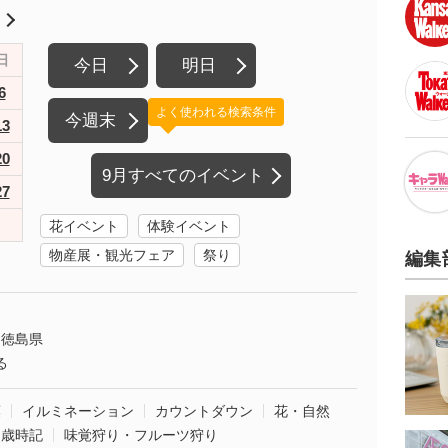
月
日
今日
明日
6
よく使われる検索条件
今週末
13
20
9月すべてのイベント
27
花イベント
体験イベント
物産展・観光フェア
祭り
編集
徳島県
る
葉
イルミネーション
カウントダウン
花・自然
・歳時記
味覚狩り・フルーツ狩り