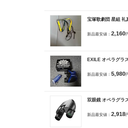
宝塚歌劇団 星組 礼
2,160
新品最安値：
EXILE オペラグラ
5,980
新品最安値：
双眼鏡 オペラグラス
2,918
新品最安値：