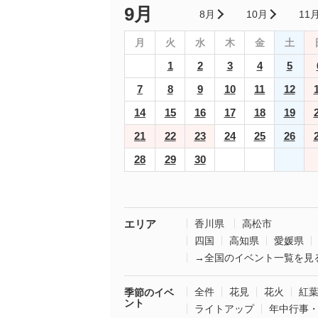
9月
8月
10月
11
月
火
水
木
金
土
1
2
3
4
5
7
8
9
10
11
12
14
15
16
17
18
19
21
22
23
24
25
26
28
29
30
エリア
香川県
高松市
四国
高知県
愛媛県
→全国のイベント一覧を見
全件
花見
花火
紅
季節のイベ
ント
ライトアップ
年中行事