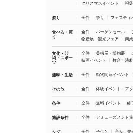
クリスマスイベント
福
全件
祭り
フェスティ
祭り
全件
バーゲンセール
食べる・買
う
物産展・観光フェア
商
全件
美術展・博物展
文化・芸
術・スポー
映画イベント
舞台・演
ツ
全件
動物関連イベント
趣味・生活
全件
体験イベント・ア
その他
全件
無料イベント
終
条件
全件
アミューズメント
施設条件
全件
子供と
恋人・夫
タグ