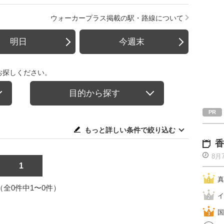
ウォーカープラス掲載の駅・路線について
明日
今週末
お探しください。
目的から探す
もっと詳しい条件で絞り込む
香
8月
1
真
1（全0件中1〜0件）
イ
国