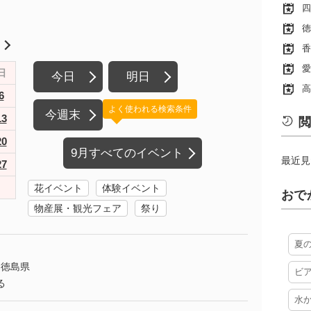
四
徳
月
香
愛
日
今日
明日
高
6
よく使われる検索条件
今週末
13
閲
20
9月すべてのイベント
最近見
27
花イベント
体験イベント
おで
物産展・観光フェア
祭り
夏
徳島県
ビ
る
水