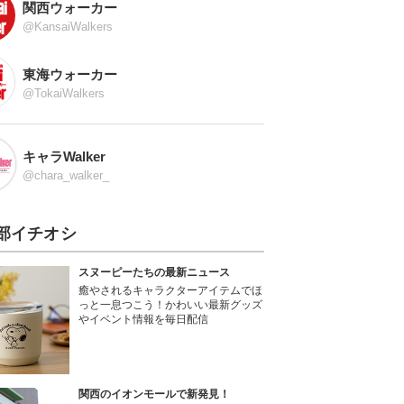
関西ウォーカー
@KansaiWalkers
東海ウォーカー
@TokaiWalkers
キャラWalker
@chara_walker_
部イチオシ
スヌーピーたちの最新ニュース
癒やされるキャラクターアイテムでほ
っと一息つこう！かわいい最新グッズ
やイベント情報を毎日配信
関西のイオンモールで新発見！