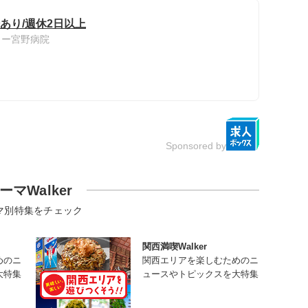
あり/週休2日以上
ター宮野病院
Sponsored by
ーマWalker
マ別特集をチェック
関西満喫Walker
めのニ
関西エリアを楽しむためのニ
大特集
ュースやトピックスを大特集