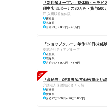
「新店舗オープン」整体師・セラピスト/
躍中/初回ボーナス80万円・賞与50
匠 入明駅前整体院
正社員
高知県
月給23万9,000円～40万円
「ショップクルー」年休120日/未経験
株式会社ティアグループ
正社員
高知県
月給24万5,000円～45万円
NEW
「高給与」/准看護師/常勤/夜勤あり/
介護老人保健施設 さくら苑
正社員
愛媛県
月給22万800円～26万5,800円