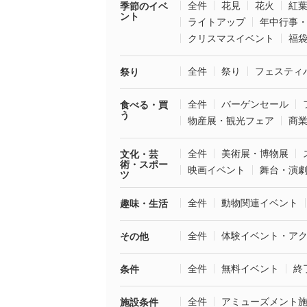
全件
花見
花火
紅
季節のイベ
ント
ライトアップ
年中行事
クリスマスイベント
福
全件
祭り
フェスティ
祭り
全件
バーゲンセール
食べる・買
う
物産展・観光フェア
商
全件
美術展・博物展
文化・芸
術・スポー
映画イベント
舞台・演
ツ
全件
動物関連イベント
趣味・生活
全件
体験イベント・ア
その他
全件
無料イベント
終
条件
全件
アミューズメント
施設条件