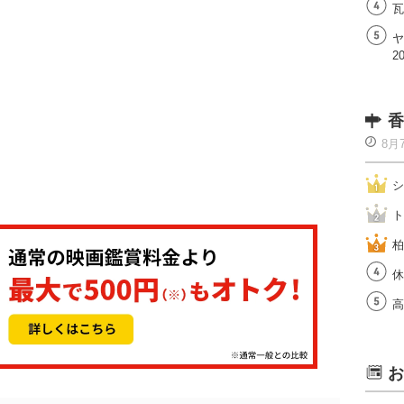
瓦
ヤ
2
香
8月
シ
ト
柏
休
高
お