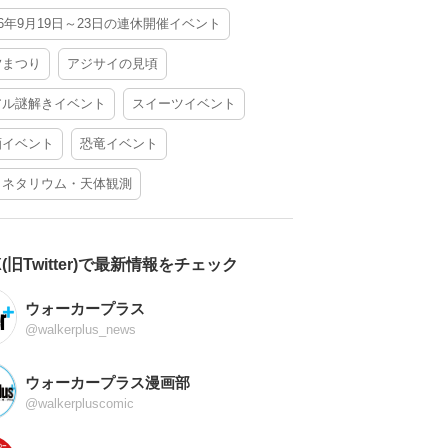
26年9月19日～23日の連休開催イベント
夕まつり
アジサイの見頃
アル謎解きイベント
スイーツイベント
酒イベント
恐竜イベント
ラネタリウム・天体観測
X(旧Twitter)で最新情報をチェック
ウォーカープラス
@walkerplus_news
ウォーカープラス漫画部
@walkerpluscomic