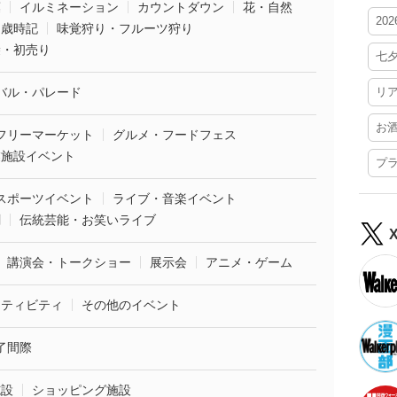
葉
イルミネーション
カウントダウン
花・自然
20
・歳時記
味覚狩り・フルーツ狩り
袋・初売り
七
バル・パレード
リ
お
フリーマーケット
グルメ・フードフェス
業施設イベント
プ
スポーツイベント
ライブ・音楽イベント
劇
伝統芸能・お笑いライブ
講演会・トークショー
展示会
アニメ・ゲーム
クティビティ
その他のイベント
了間際
施設
ショッピング施設