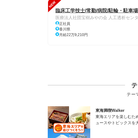
NEW
臨床工学技士/常勤/病院/駐輪・駐車場
医療法人社団宝樹みやの会 人工透析セン
正社員
香川県
月給22万9,210円
テ
テー
東海満喫Walker
東海エリアを楽しむた
ュースやトピックスを