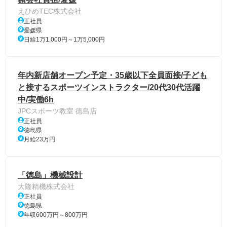
えひめTEC株式会社
正社員
愛媛県
日給1万1,000円～1万5,000円
年内新店舗オープン予定・35歳以下全員面接/子ども
と接するスポーツインストラクター/20代30代活躍
中/実働6h
JPCスポーツ教室 徳島店
正社員
徳島県
月給23万円
「徳島」機械設計
大隆精機株式会社
正社員
徳島県
年収600万円～800万円