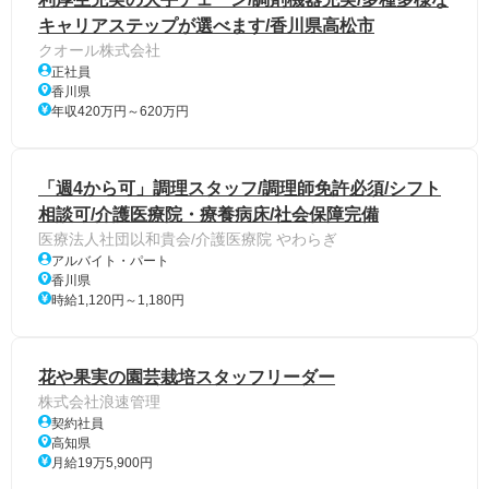
キャリアステップが選べます/香川県高松市
クオール株式会社
正社員
香川県
年収420万円～620万円
「週4から可」調理スタッフ/調理師免許必須/シフト
相談可/介護医療院・療養病床/社会保障完備
医療法人社団以和貴会/介護医療院 やわらぎ
アルバイト・パート
香川県
時給1,120円～1,180円
花や果実の園芸栽培スタッフリーダー
株式会社浪速管理
契約社員
高知県
月給19万5,900円