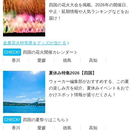
四国の花火大会を掲載。2026年の開催日、
中止・延期情報や人気ランキングなどをお
届け！
金麦花火特等席＆グッズが当たる
CHECK!
四国の花火開催カレンダー
香川
愛媛
徳島
高知
夏休み特集2026【四国】
ウォーカー編集部がおすすめする、この夏
の楽しみ方を紹介。夏休みイベント＆おで
かけスポット情報が盛りだくさん！
CHECK!
四国の夏祭りはこちら
香川
愛媛
徳島
高知