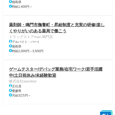
徳島県
時給1,400円～
薬剤師・鳴門市撫養町・昇給制度と充実の研修!楽し
くやりがいのある薬局で働こう
ドラッグストアmac 鳴門店
アルバイト・パート
徳島県
時給2,000円～3,500円
ゲームテスター/デバッグ業務/在宅ワーク/若手活躍
中/土日祝休み/未経験歓迎
株式会社warabar
正社員
愛媛県
月給32万円～