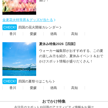
届け！
金麦花火特等席＆グッズが当たる
CHECK!
四国の花火開催カレンダー
香川
愛媛
徳島
高知
夏休み特集2026【四国】
ウォーカー編集部がおすすめする、この夏
の楽しみ方を紹介。夏休みイベント＆おで
かけスポット情報が盛りだくさん！
CHECK!
四国の夏祭りはこちら
香川
愛媛
徳島
高知
おでかけ特集
今注目のスポットや話題のアクティビティ情報をお届け