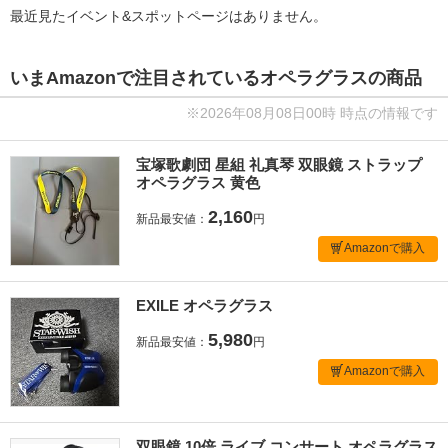
最近見たイベント&スポットページはありません。
いまAmazonで注目されているオペラグラスの商品
※2026年08月08日00時 時点の情報です
宝塚歌劇団 星組 礼真琴 双眼鏡 ストラップ
オペラグラス 黄色
2,160
新品最安値：
円
Amazonで購入
EXILE オペラグラス
5,980
新品最安値：
円
Amazonで購入
双眼鏡 10倍 ライブ コンサート オペラグラス