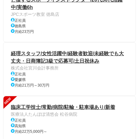
中/実働6h
JPCスポーツ教室 徳島店
正社員
徳島県
月給23万円
経理スタッフ/女性活躍中/経験者歓迎/未経験でも大
丈夫・日商簿記3級で応募可/土日祝休み
株式会社宮川会計事務所
正社員
愛媛県
月給21万円～30万円
NEW
臨床工学技士/常勤/病院/駐輪・駐車場あり/新着
医療法人たんぽぽ清悠会 松谷病院
正社員
高知県
月給22万5,000円～