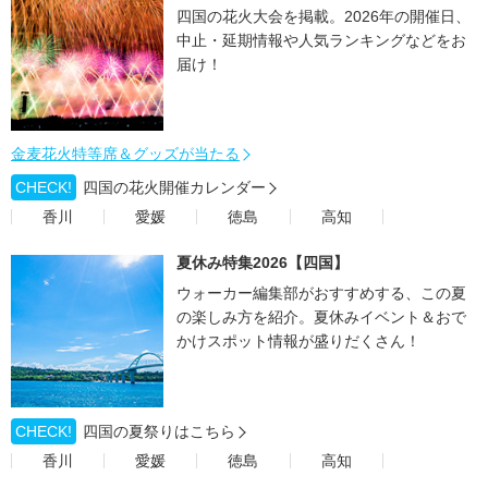
四国の花火大会を掲載。2026年の開催日、
中止・延期情報や人気ランキングなどをお
届け！
金麦花火特等席＆グッズが当たる
CHECK!
四国の花火開催カレンダー
香川
愛媛
徳島
高知
夏休み特集2026【四国】
ウォーカー編集部がおすすめする、この夏
の楽しみ方を紹介。夏休みイベント＆おで
かけスポット情報が盛りだくさん！
CHECK!
四国の夏祭りはこちら
香川
愛媛
徳島
高知