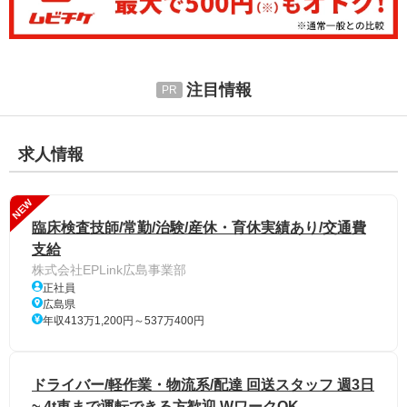
注目情報
求人情報
NEW
臨床検査技師/常勤/治験/産休・育休実績あり/交通費
支給
株式会社EPLink広島事業部
正社員
広島県
年収413万1,200円～537万400円
ドライバー/軽作業・物流系/配達 回送スタッフ 週3日
~ 4t車まで運転できる方歓迎 WワークOK