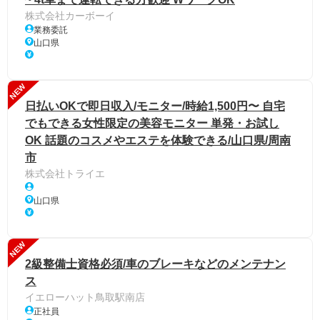
株式会社カーボーイ
業務委託
山口県
NEW
日払いOKで即日収入/モニター/時給1,500円〜 自宅
でもできる女性限定の美容モニター 単発・お試し
OK 話題のコスメやエステを体験できる/山口県/周南
市
株式会社トライエ
山口県
NEW
2級整備士資格必須/車のブレーキなどのメンテナン
ス
イエローハット鳥取駅南店
正社員