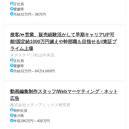
正社員
愛媛県
月給32万円～38万円
接客/⏩️営業、販売経験活かして早期キャリアUP可
能!固定給1000万円越えや幹部職も目指せる!/東証プ
ライム上場
ネクステージ松山中央店
正社員
愛媛県
月給32万円～64万4,000円
動画編集制作スタッフ/Webマーケティング・ネット
広告
株式会社メディアミックス研究所
契約社員
香川県
年収280万円～400万円