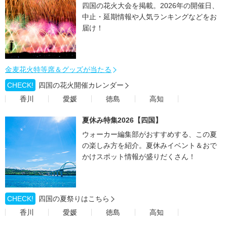
四国の花火大会を掲載。2026年の開催日、
中止・延期情報や人気ランキングなどをお
届け！
金麦花火特等席＆グッズが当たる
CHECK!
四国の花火開催カレンダー
香川
愛媛
徳島
高知
夏休み特集2026【四国】
ウォーカー編集部がおすすめする、この夏
の楽しみ方を紹介。夏休みイベント＆おで
かけスポット情報が盛りだくさん！
CHECK!
四国の夏祭りはこちら
香川
愛媛
徳島
高知