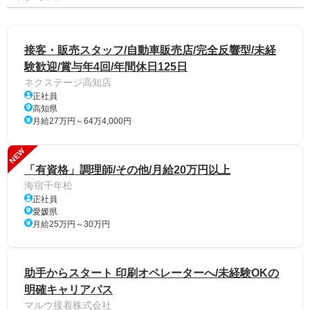
接客・販売スタッフ/自動車販売店/完全反響型/未経
験歓迎/賞与年4回/年間休日125日
ネクステージ高知店
正社員
高知県
月給27万円～64万4,000円
NEW
「有資格」調理師/その他/月給20万円以上
海宿千年松
正社員
愛媛県
月給25万円～30万円
助手からスタート 印刷オペレーターへ/未経験OKの
明確キャリアパス
マルウ接着株式会社