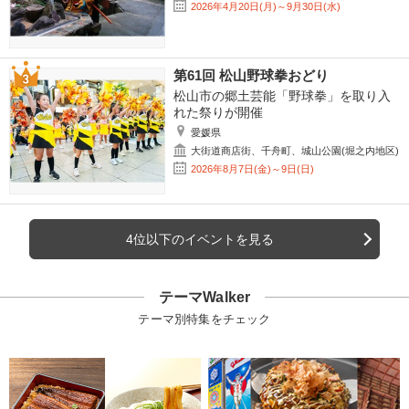
2026年4月20日(月)～9月30日(水)
第61回 松山野球拳おどり
松山市の郷土芸能「野球拳」を取り入
れた祭りが開催
愛媛県
大街道商店街、千舟町、城山公園(堀之内地区)
2026年8月7日(金)～9日(日)
4位以下のイベントを見る
テーマWalker
テーマ別特集をチェック