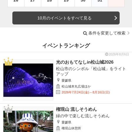
26
27
28
29
30
31
10月のイベントをすべて見る
条件を変更して検索
イベントランキング
2026年8月6日
光のおもてなしin松山城2026
松山市のシンボル「松山城」をライト
アップ
愛媛県
松山城本丸広場ほか
2026年7月24日(金)～8月16日(日)
権現山 流しそうめん
緑の中で楽しむ流しそうめん
愛媛県
権現山休憩所