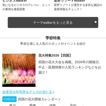
ビジネスWalker
星野リゾートWalker
気になるビジネスのアレコレ、ヒット
星野リゾートが運営する多彩な施設の
の裏側を徹底調査
最新情報をチェック！
テーマwalkerをもっと見る
季節特集
季節を感じる人気のスポットやイベントを紹介
花火特集2026【四国】
四国の花火大会を掲載。2026年の開催日、
中止・延期情報や人気ランキングなどをお
届け！
金麦花火特等席＆グッズが当たる
CHECK!
四国の花火開催カレンダー
香川
愛媛
徳島
高知