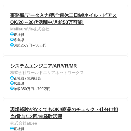
事務職/データ入力/完全週休二日制/ネイル・ピアス
OK/20～30代活躍中/月給50万可能!
MeilleureVie株式会社
正社員
広島県
月給25万円～50万円
システムエンジニア/AR/VR/MR
株式会社ワールドエリアネットワークス
正社員 / 契約社員
広島県
年収350万円～700万円
現場経験がなくてもOK!/商品のチェック・仕分け担
当/賞与年2回/未経験活躍
株式会社alBee
正社員