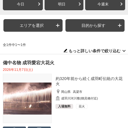
今日
明日
今週末
エリアを選択
目的から探す
全1件中1〜1件
もっと詳しい条件で絞り込む
備中名物 成羽愛宕大花火
2026年11月7日(土)
約320年前から続く成羽町伝統の大花
火
岡山県
高梁市
成羽川河川敷(鶴見橋付近)
入場無料
花火