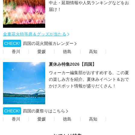
中止・延期情報や人気ランキングなどをお
届け！
金麦花火特等席＆グッズが当たる
CHECK!
四国の花火開催カレンダー
香川
愛媛
徳島
高知
夏休み特集2026【四国】
ウォーカー編集部がおすすめする、この夏
の楽しみ方を紹介。夏休みイベント＆おで
かけスポット情報が盛りだくさん！
CHECK!
四国の夏祭りはこちら
香川
愛媛
徳島
高知