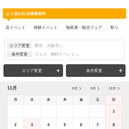
よく使われる検索条件
花イベント
体験イベント
物産展・観光フェア
祭り
エリア変更
東京、大阪市
など
条件変更
フェス、無料イベント
など
エリア変更
条件変更
11月
8月
9月
10月
月
火
水
木
金
土
日
1
2
3
4
5
6
7
8