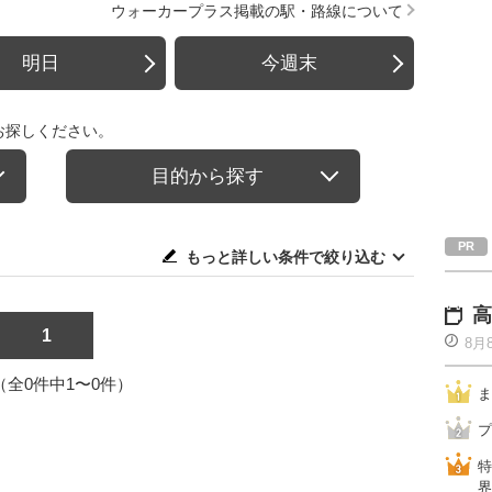
ウォーカープラス掲載の駅・路線について
明日
今週末
お探しください。
目的から探す
もっと詳しい条件で絞り込む
高
1
8月
1（全0件中1〜0件）
ま
プ
特
界