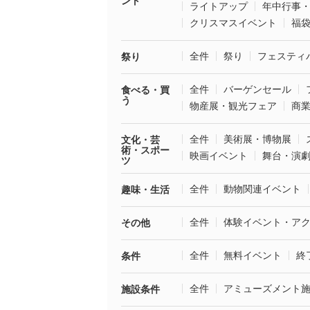
ント
ライトアップ
年中行事
クリスマスイベント
福
全件
祭り
フェスティ
祭り
全件
バーゲンセール
食べる・買
う
物産展・観光フェア
商
全件
美術展・博物展
文化・芸
術・スポー
映画イベント
舞台・演
ツ
全件
動物関連イベント
趣味・生活
全件
体験イベント・ア
その他
全件
無料イベント
終
条件
全件
アミューズメント
施設条件