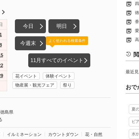
四
月
徳
香
日
今日
明日
愛
1
高
よく使われる検索条件
今週末
8
閲
15
11月すべてのイベント
22
最近見
29
花イベント
体験イベント
物産展・観光フェア
祭り
おで
夏
徳島県
る
ビ
水
葉
イルミネーション
カウントダウン
花・自然