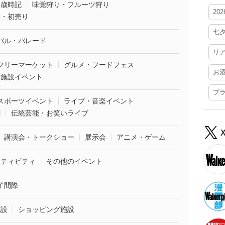
・歳時記
味覚狩り・フルーツ狩り
20
袋・初売り
七
バル・パレード
リ
フリーマーケット
グルメ・フードフェス
お
業施設イベント
プ
スポーツイベント
ライブ・音楽イベント
劇
伝統芸能・お笑いライブ
講演会・トークショー
展示会
アニメ・ゲーム
クティビティ
その他のイベント
了間際
施設
ショッピング施設