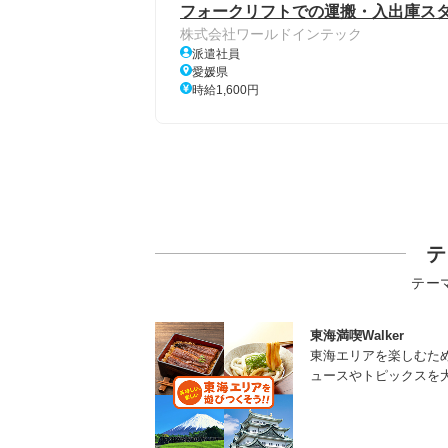
フォークリフトでの運搬・入出庫スタ
株式会社ワールドインテック
派遣社員
愛媛県
時給1,600円
テ
テー
東海満喫Walker
東海エリアを楽しむた
ュースやトピックスを