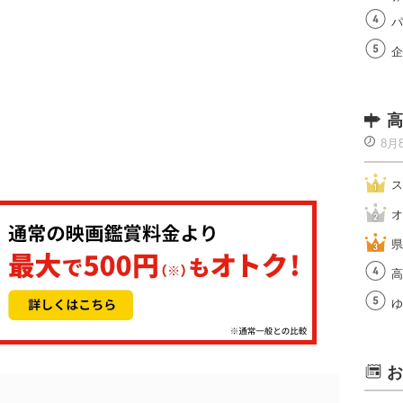
パ
企
高
8月
ス
オ
県
高
ゆ
お