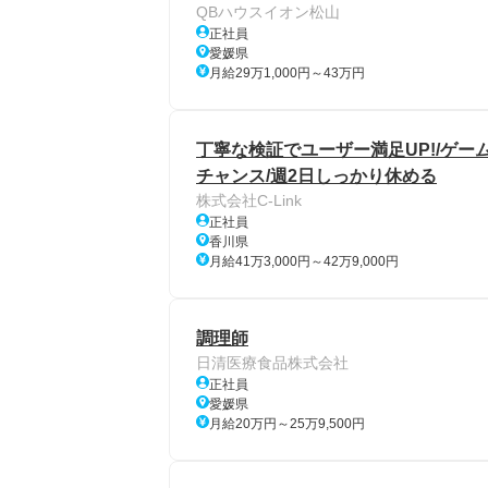
QBハウスイオン松山
正社員
愛媛県
月給29万1,000円～43万円
丁寧な検証でユーザー満足UP!/ゲーム
チャンス/週2日しっかり休める
株式会社C-Link
正社員
香川県
月給41万3,000円～42万9,000円
調理師
日清医療食品株式会社
正社員
愛媛県
月給20万円～25万9,500円