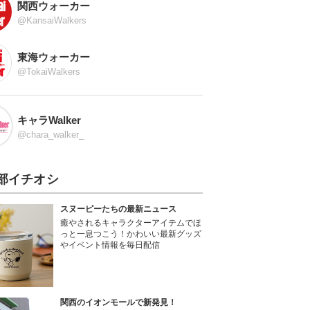
関西ウォーカー
@KansaiWalkers
東海ウォーカー
@TokaiWalkers
キャラWalker
@chara_walker_
部イチオシ
スヌーピーたちの最新ニュース
癒やされるキャラクターアイテムでほ
っと一息つこう！かわいい最新グッズ
やイベント情報を毎日配信
関西のイオンモールで新発見！