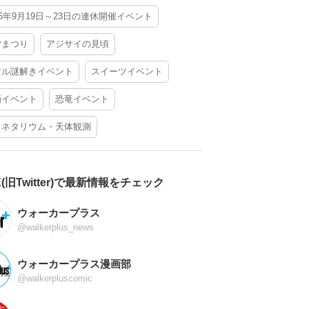
26年9月19日～23日の連休開催イベント
夕まつり
アジサイの見頃
アル謎解きイベント
スイーツイベント
酒イベント
恐竜イベント
ラネタリウム・天体観測
X(旧Twitter)で最新情報をチェック
ウォーカープラス
@walkerplus_news
ウォーカープラス漫画部
@walkerpluscomic