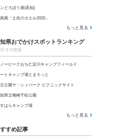
ンどろぼう展(高知)
画展「土佐のカエル2026」
もっと見る
知県おでかけスポットランキング
8日 9:32更新
ノーピークおち仁淀川キャンプフィールド
ートキャンプ場とまろっと
立公園ヤ・シィパーク ピクニックサイト
知県立種崎千松公園
すはらキャンプ場
もっと見る
すすめ記事