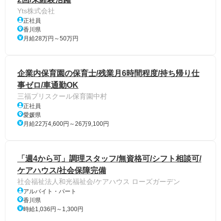
Yts株式会社
正社員
香川県
月給28万円～50万円
企業内保育園の保育士/残業月6時間程度/持ち帰り仕
事ゼロ/車通勤OK
三福プリスクール保育園中村
正社員
愛媛県
月給22万4,600円～26万9,100円
「週4から可」調理スタッフ/無資格可/シフト相談可/
ケアハウス/社会保障完備
社会福祉法人和光福祉会/ケアハウス ローズガーデン
アルバイト・パート
香川県
時給1,036円～1,300円