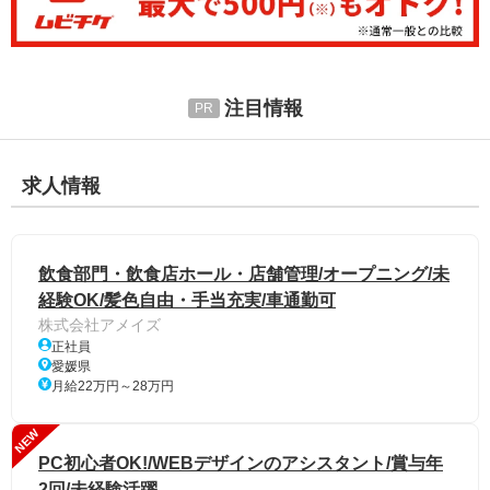
注目情報
求人情報
飲食部門・飲食店ホール・店舗管理/オープニング/未
経験OK/髪色自由・手当充実/車通勤可
株式会社アメイズ
正社員
愛媛県
月給22万円～28万円
NEW
PC初心者OK!/WEBデザインのアシスタント/賞与年
2回/未経験活躍