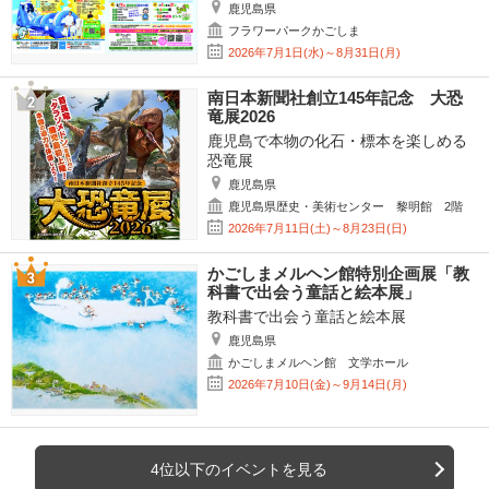
鹿児島県
フラワーパークかごしま
2026年7月1日(水)～8月31日(月)
南日本新聞社創立145年記念 大恐
竜展2026
鹿児島で本物の化石・標本を楽しめる
恐竜展
鹿児島県
鹿児島県歴史・美術センター 黎明館 2階
2026年7月11日(土)～8月23日(日)
かごしまメルヘン館特別企画展「教
科書で出会う童話と絵本展」
教科書で出会う童話と絵本展
鹿児島県
かごしまメルヘン館 文学ホール
2026年7月10日(金)～9月14日(月)
4位以下のイベントを見る