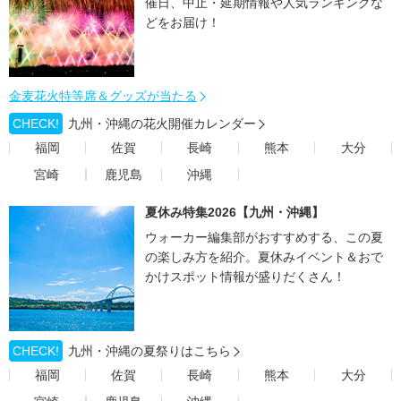
催日、中止・延期情報や人気ランキングな
どをお届け！
金麦花火特等席＆グッズが当たる
CHECK!
九州・沖縄の花火開催カレンダー
福岡
佐賀
長崎
熊本
大分
宮崎
鹿児島
沖縄
夏休み特集2026【九州・沖縄】
ウォーカー編集部がおすすめする、この夏
の楽しみ方を紹介。夏休みイベント＆おで
かけスポット情報が盛りだくさん！
CHECK!
九州・沖縄の夏祭りはこちら
福岡
佐賀
長崎
熊本
大分