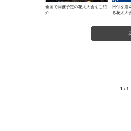
全国で開催予定の花火大会をご紹
日付を選
介
る花火大
1
/ 