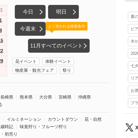
日
今日
明日
夏
1
よく使われる検索条件
今週末
ビ
8
15
水
11月すべてのイベント
22
20
29
花イベント
体験イベント
七
物産展・観光フェア
祭り
リ
お
長崎県
熊本県
大分県
宮崎県
沖縄県
プ
る
葉
イルミネーション
カウントダウン
花・自然
・歳時記
味覚狩り・フルーツ狩り
袋・初売り