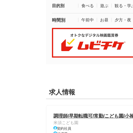
目的別
食べる
遊ぶ
観る・学
時間別
午前中
お昼
夕方・夜
求人情報
調理師/早期転職可/常勤/こども園/小
米須こども園
契約社員