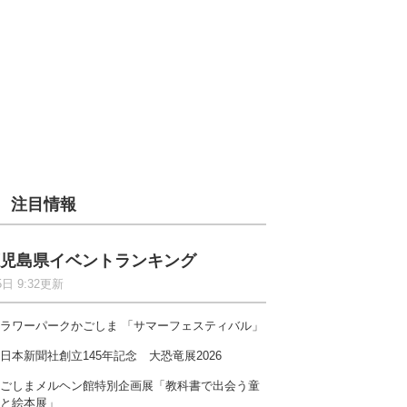
注目情報
児島県イベントランキング
5日 9:32更新
ラワーパークかごしま 「サマーフェスティバル」
日本新聞社創立145年記念 大恐竜展2026
ごしまメルヘン館特別企画展「教科書で出会う童
と絵本展」