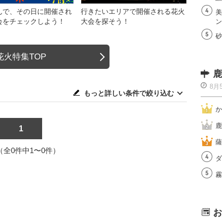
んで、その日に開催され
行きたいエリアで開催される花火
美
会をチェックしよう！
大会を探そう！
ン
砂
花火特集TOP
鹿
8月
もっと詳しい条件で絞り込む
か
鹿
1
薩
1（全0件中1〜0件）
ダ
霧
お