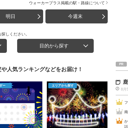
ウォーカープラス掲載の駅・路線について
明日
今週末
お探しください。
目的から探す
定や人気ランキングなどをお届け！
鹿
ダー
エリアから探す
8月
フ
南
か
話