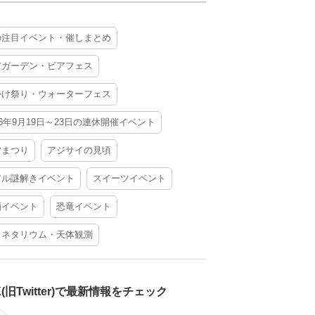
の注目イベント・催しまとめ
アガーデン・ビアフェス
かけ祭り・ウォーターフェス
26年9月19日～23日の連休開催イベント
夕まつり
アジサイの見頃
アル謎解きイベント
スイーツイベント
酒イベント
恐竜イベント
ラネタリウム・天体観測
X(旧Twitter)で最新情報をチェック