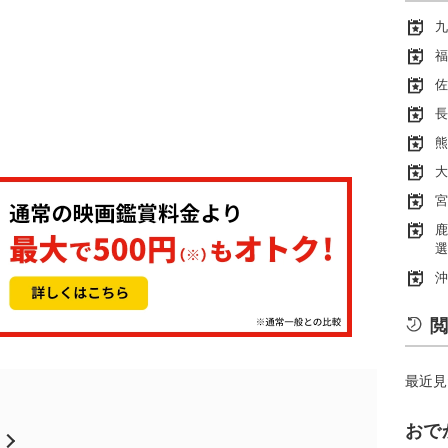
九
福
佐
長
熊
大
宮
鹿
選
沖
閲
最近見
おで
月