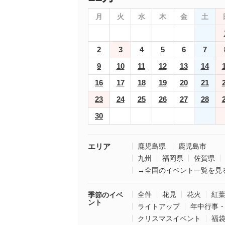
月
火
水
木
金
土
2
3
4
5
6
7
9
10
11
12
13
14
16
17
18
19
20
21
23
24
25
26
27
28
30
エリア
鹿児島県
鹿児島市
九州
福岡県
佐賀県
→全国のイベント一覧を見
全件
花見
花火
紅
季節のイベ
ント
ライトアップ
年中行事
クリスマスイベント
福