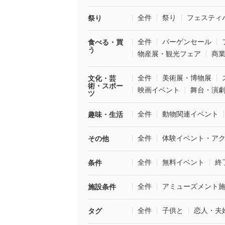
全件
祭り
フェスティ
祭り
全件
バーゲンセール
食べる・買
う
物産展・観光フェア
商
全件
美術展・博物展
文化・芸
術・スポー
映画イベント
舞台・演
ツ
全件
動物関連イベント
趣味・生活
全件
体験イベント・ア
その他
全件
無料イベント
終
条件
全件
アミューズメント
施設条件
全件
子供と
恋人・夫
タグ