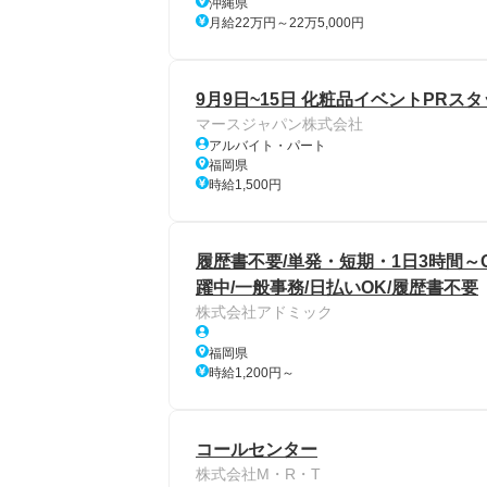
沖縄県
月給22万円～22万5,000円
9月9日~15日 化粧品イベントPRス
マースジャパン株式会社
アルバイト・パート
福岡県
時給1,500円
履歴書不要/単発・短期・1日3時間～
躍中/一般事務/日払いOK/履歴書不要
株式会社アドミック
福岡県
時給1,200円～
コールセンター
株式会社M・R・T