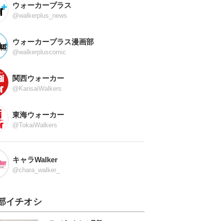
ウォーカープラス
@walkerplus_news
ウォーカープラス漫画部
@walkerpluscomic
関西ウォーカー
@KansaiWalkers
東海ウォーカー
@TokaiWalkers
キャラWalker
@chara_walker_
部イチオシ