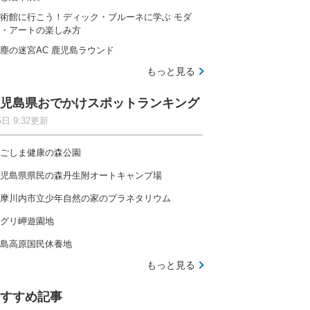
術館に行こう！ディック・ブルーネに学ぶ モダ
・アートの楽しみ方
塵の迷宮AC 鹿児島ラウンド
もっと見る
児島県おでかけスポットランキング
5日 9:32更新
ごしま健康の森公園
児島県県民の森丹生附オートキャンプ場
摩川内市立少年自然の家のプラネタリウム
グリ岬遊園地
島高原国民休養地
もっと見る
すすめ記事