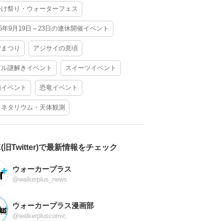
かけ祭り・ウォーターフェス
26年9月19日～23日の連休開催イベント
夕まつり
アジサイの見頃
アル謎解きイベント
スイーツイベント
酒イベント
恐竜イベント
ラネタリウム・天体観測
X(旧Twitter)で最新情報をチェック
ウォーカープラス
@walkerplus_news
ウォーカープラス漫画部
@walkerpluscomic