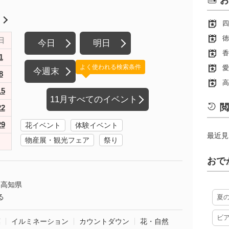
お
月
四
徳
日
今日
明日
香
1
よく使われる検索条件
愛
今週末
8
高
15
11月すべてのイベント
閲
22
29
花イベント
体験イベント
最近見
物産展・観光フェア
祭り
おで
高知県
る
夏
ビ
葉
イルミネーション
カウントダウン
花・自然