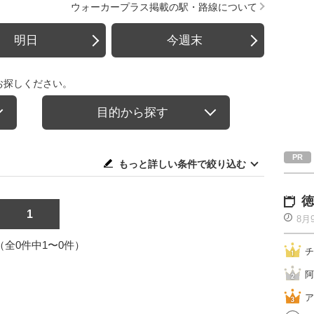
ウォーカープラス掲載の駅・路線について
明日
今週末
お探しください。
目的から探す
もっと詳しい条件で絞り込む
徳
1
8月
1（全0件中1〜0件）
チ
阿
ア