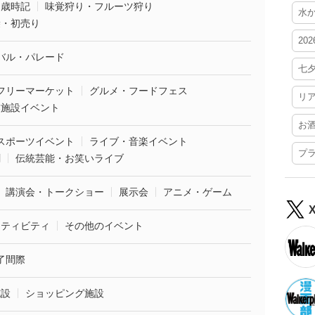
・歳時記
味覚狩り・フルーツ狩り
水
袋・初売り
20
バル・パレード
七
フリーマーケット
グルメ・フードフェス
リ
業施設イベント
お
スポーツイベント
ライブ・音楽イベント
プ
劇
伝統芸能・お笑いライブ
講演会・トークショー
展示会
アニメ・ゲーム
クティビティ
その他のイベント
了間際
施設
ショッピング施設