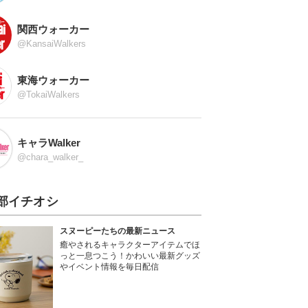
関西ウォーカー
@KansaiWalkers
東海ウォーカー
@TokaiWalkers
キャラWalker
@chara_walker_
部イチオシ
スヌーピーたちの最新ニュース
癒やされるキャラクターアイテムでほ
っと一息つこう！かわいい最新グッズ
やイベント情報を毎日配信