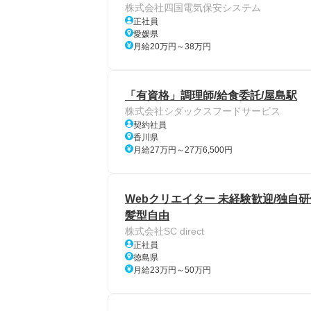
株式会社四国電気保安システム
正社員
愛媛県
月給20万円～38万円
「有資格」調理師/給食委託/屋島駅
株式会社シダックスフードサービス
契約社員
香川県
月給27万円～27万6,500円
Webクリエイター 未経験歓迎/独自研修
髪型自由
株式会社SC direct
正社員
徳島県
月給23万円～50万円