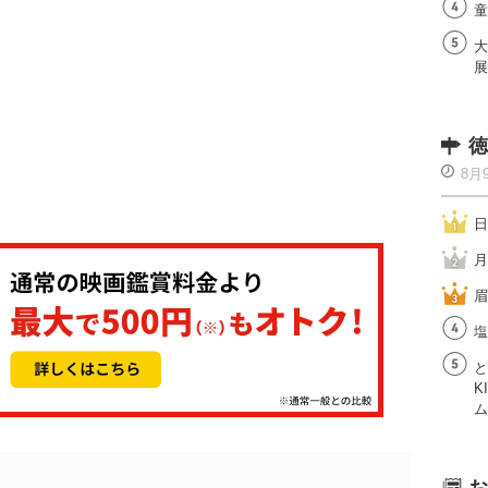
童
大
展
徳
8月
日
月
眉
塩
と
K
ム