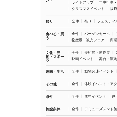
ント
ライトアップ
年中行事
クリスマスイベント
福
全件
祭り
フェスティ
祭り
全件
バーゲンセール
食べる・買
う
物産展・観光フェア
商
全件
美術展・博物展
文化・芸
術・スポー
映画イベント
舞台・演
ツ
全件
動物関連イベント
趣味・生活
全件
体験イベント・ア
その他
全件
無料イベント
終
条件
全件
アミューズメント
施設条件