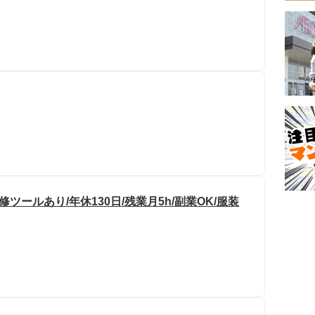
ツールあり/年休130日/残業月5h/副業OK/服装