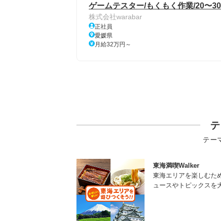
ゲームテスター/もくもく作業/20〜3
株式会社warabar
正社員
愛媛県
月給32万円～
テ
テー
東海満喫Walker
東海エリアを楽しむた
ュースやトピックスを