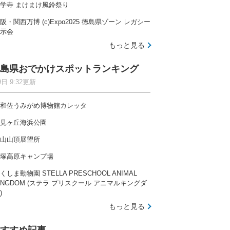
学寺 まけまけ風鈴祭り
阪・関西万博 (c)Expo2025 徳島県ゾーン レガシー
示会
もっと見る
島県おでかけスポットランキング
9日 9:32更新
和佐うみがめ博物館カレッタ
見ヶ丘海浜公園
山山頂展望所
塚高原キャンプ場
くしま動物園 STELLA PRESCHOOL ANIMAL
INGDOM (ステラ プリスクール アニマルキングダ
)
もっと見る