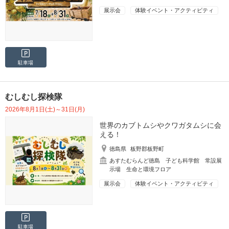
展示会
体験イベント・アクティビティ
駐車場
むしむし探検隊
2026年8月1日(土)～31日(月)
世界のカブトムシやクワガタムシに会
える！
徳島県
板野郡板野町
あすたむらんど徳島 子ども科学館 常設展
示場 生命と環境フロア
展示会
体験イベント・アクティビティ
駐車場