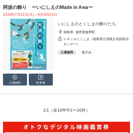
阿波の飾り ーいにしえのMade in Awaー
2026年7月21日(火)～9月20日(日)
いにしえのとくしまの飾りたち
徳島県
板野郡板野町
レキシルとくしま（徳島県立埋蔵文化財総合
センター）
入場無料
展示会
入場無料
駐車場
1/1
（全10件中1〜10件）