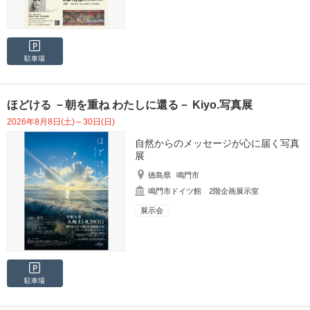
駐車場
ほどける －朝を重ね わたしに還る－ Kiyo.写真展
2026年8月8日(土)～30日(日)
自然からのメッセージが心に届く写真
展
徳島県
鳴門市
鳴門市ドイツ館 2階企画展示室
展示会
駐車場