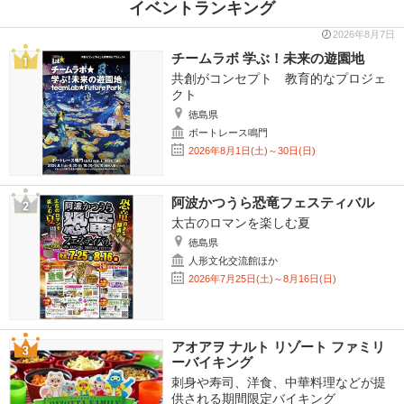
イベントランキング
2026年8月7日
チームラボ 学ぶ！未来の遊園地
共創がコンセプト 教育的なプロジェ
クト
徳島県
ボートレース鳴門
2026年8月1日(土)～30日(日)
阿波かつうら恐竜フェスティバル
太古のロマンを楽しむ夏
徳島県
人形文化交流館ほか
2026年7月25日(土)～8月16日(日)
アオアヲ ナルト リゾート ファミリ
ーバイキング
刺身や寿司、洋食、中華料理などが提
供される期間限定バイキング