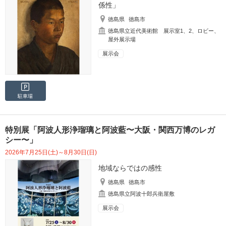
係性」
徳島県
徳島市
徳島県立近代美術館 展示室1、2、ロビー、
屋外展示場
展示会
駐車場
特別展「阿波人形浄瑠璃と阿波藍〜大阪・関西万博のレガ
シー〜」
2026年7月25日(土)～8月30日(日)
地域ならではの感性
徳島県
徳島市
徳島県立阿波十郎兵衛屋敷
展示会