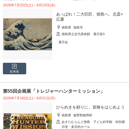
2026年7月25日(土)～9月23日(水)
あっぱれ！二大巨匠、徳島へ。北斎×
広重
徳島県
徳島市
徳島県立近代美術館 展示室3
展示会
駐車場
第55回企画展「トレジャーハンターミッション」
2026年7月18日(土)～8月31日(月)
ひらめきを頼りに、冒険をはじめよう
徳島県
板野郡板野町
あすたむらんど徳島 子ども科学館 特別展
示室・多目的ホール