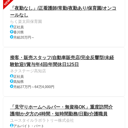
NEW
「夜勤なし」/正看護師/常勤/夜勤あり/保育園/オンコ
ールなし
らく楽太田保育園
正社員
香川県
月給20万円～
接客・販売スタッフ/自動車販売店/完全反響型/未経
験歓迎!/賞与年4回/年間休日125日
ネクステージ高知店
正社員
高知県
月給27万円～64万4,000円
「見守りホームヘルパー・無資格OK」重度訪問介
護/朝か夕方の4時間・短時間勤務/日勤/介護職員
ユースタイルラボラトリー株式会社
アルバイト・パート