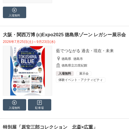
入場無料
大阪・関西万博 (c)Expo2025 徳島県ゾーン レガシー展示会
2026年7月25日(土)～9月23日(水)
藍でつながる 過去・現在・未来
徳島県
徳島市
徳島県立21世紀館
入場無料
展示会
体験イベント・アクティビティ
入場無料
駐車場
特別展「原安三郎コレクション 北斎×広重」