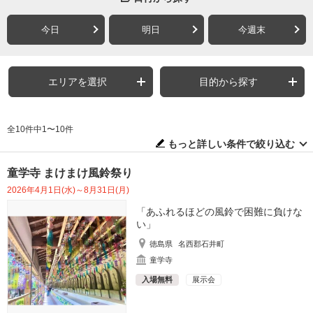
今日
明日
今週末
エリアを選択
目的から探す
全10件中1〜10件
もっと詳しい条件で絞り込む
童学寺 まけまけ風鈴祭り
2026年4月1日(水)～8月31日(月)
「あふれるほどの風鈴で困難に負けな
い」
徳島県
名西郡石井町
童学寺
入場無料
展示会