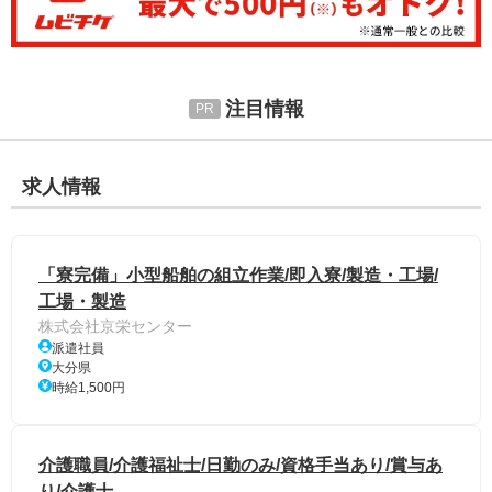
注目情報
求人情報
「寮完備」小型船舶の組立作業/即入寮/製造・工場/
工場・製造
株式会社京栄センター
派遣社員
大分県
時給1,500円
介護職員/介護福祉士/日勤のみ/資格手当あり/賞与あ
り/介護士