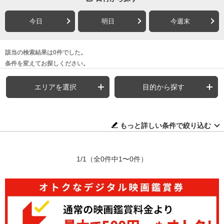
今日
明日
今週末
該当の検索結果は0件でした。
条件を変えてお探しください。
エリアを選択
目的から探す
もっと詳しい条件で絞り込む
1/1
（全0件中1〜0件）