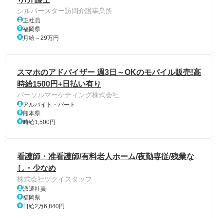
シルバースター訪問介護事業所
正社員
福岡県
月給～29万円
スマホのアドバイザー 週3日～OKのモバイル販売!高
時給1500円+日払い有り
パーソルマーケティング株式会社
アルバイト・パート
熊本県
時給1,500円
看護師・准看護師/有料老人ホーム/夜勤専従/残業な
し・少なめ
株式会社ツクイスタッフ
派遣社員
福岡県
日給2万6,840円