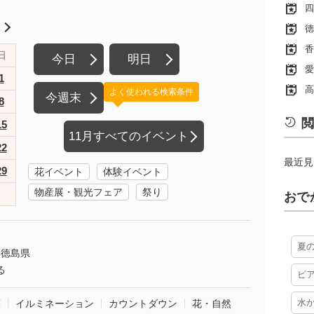
四
月
徳
香
日
今日
明日
愛
1
高
よく使われる検索条件
今週末
8
閲
15
11月すべてのイベント
22
最近見
29
花イベント
体験イベント
物産展・観光フェア
祭り
おで
夏
徳島県
る
ビ
水
葉
イルミネーション
カウントダウン
花・自然