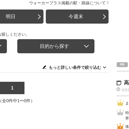
ウォーカープラス掲載の駅・路線について
明日
今週末
お探しください。
目的から探す
もっと詳しい条件で絞り込む
高
1
8月
1（全0件中1〜0件）
ま
特
界
体