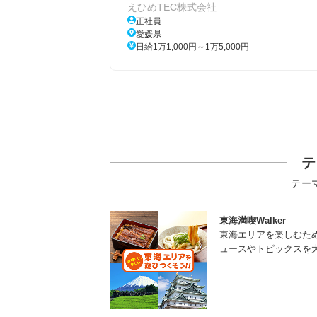
えひめTEC株式会社
正社員
愛媛県
日給1万1,000円～1万5,000円
テ
テー
東海満喫Walker
東海エリアを楽しむた
ュースやトピックスを