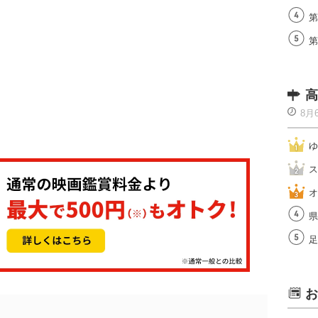
第
第
高
8月
ゆ
ス
オ
県
足
お