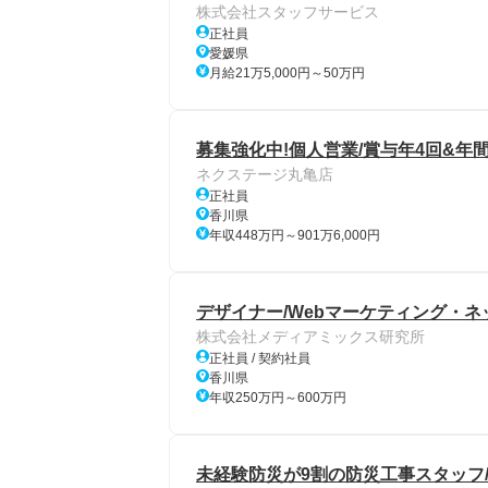
株式会社スタッフサービス
正社員
愛媛県
月給21万5,000円～50万円
募集強化中!個人営業/賞与年4回&年間
ネクステージ丸亀店
正社員
香川県
年収448万円～901万6,000円
デザイナー/Webマーケティング・ネ
株式会社メディアミックス研究所
正社員 / 契約社員
香川県
年収250万円～600万円
未経験防災が9割の防災工事スタッフ