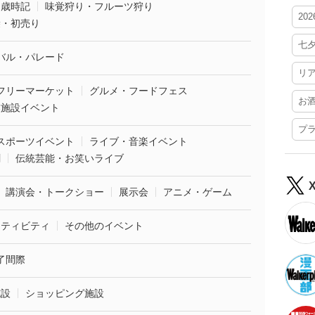
・歳時記
味覚狩り・フルーツ狩り
20
袋・初売り
七
バル・パレード
リ
フリーマーケット
グルメ・フードフェス
お
業施設イベント
プ
スポーツイベント
ライブ・音楽イベント
劇
伝統芸能・お笑いライブ
講演会・トークショー
展示会
アニメ・ゲーム
クティビティ
その他のイベント
了間際
施設
ショッピング施設