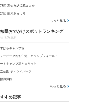
76回 高知市納涼花火大会
24回 龍河洞まつり
もっと見る
知県おでかけスポットランキング
6日 9:32更新
すはらキャンプ場
ノーピークおち仁淀川キャンプフィールド
ートキャンプ場とまろっと
立公園 ヤ・シィパーク
摺海洋館
もっと見る
すすめ記事