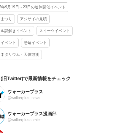
26年9月19日～23日の連休開催イベント
夕まつり
アジサイの見頃
アル謎解きイベント
スイーツイベント
酒イベント
恐竜イベント
ラネタリウム・天体観測
X(旧Twitter)で最新情報をチェック
ウォーカープラス
@walkerplus_news
ウォーカープラス漫画部
@walkerpluscomic