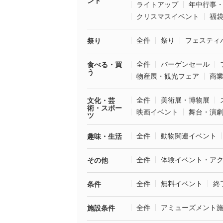
ント
ライトアップ
年中行事
クリスマスイベント
福
全件
祭り
フェスティ
祭り
全件
バーゲンセール
食べる・買
う
物産展・観光フェア
商
全件
美術展・博物展
文化・芸
術・スポー
映画イベント
舞台・演
ツ
全件
動物関連イベント
趣味・生活
全件
体験イベント・ア
その他
全件
無料イベント
終
条件
全件
アミューズメント
施設条件