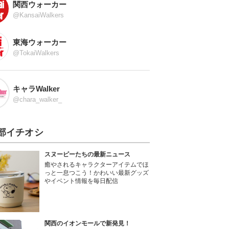
関西ウォーカー
@KansaiWalkers
東海ウォーカー
@TokaiWalkers
キャラWalker
@chara_walker_
部イチオシ
スヌーピーたちの最新ニュース
癒やされるキャラクターアイテムでほ
っと一息つこう！かわいい最新グッズ
やイベント情報を毎日配信
関西のイオンモールで新発見！