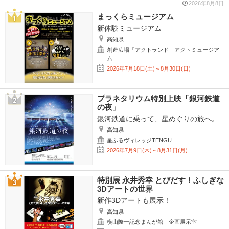
2026年8月8日
まっくらミュージアム
新体験ミュージアム
高知県
創造広場「アクトランド」アクトミュージア
ム
2026年7月18日(土)～8月30日(日)
プラネタリウム特別上映「銀河鉄道
の夜」
銀河鉄道に乗って、星めぐりの旅へ。
高知県
星ふるヴィレッジTENGU
2026年7月9日(木)～8月31日(月)
特別展 永井秀幸 とびだす！ふしぎな
3Dアートの世界
新作3Dアートも展示！
高知県
横山隆一記念まんが館 企画展示室