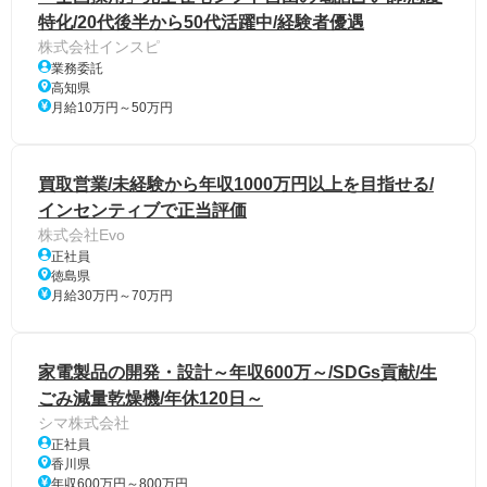
特化/20代後半から50代活躍中/経験者優遇
株式会社インスピ
業務委託
高知県
月給10万円～50万円
買取営業/未経験から年収1000万円以上を目指せる/
インセンティブで正当評価
株式会社Evo
正社員
徳島県
月給30万円～70万円
家電製品の開発・設計～年収600万～/SDGs貢献/生
ごみ減量乾燥機/年休120日～
シマ株式会社
正社員
香川県
年収600万円～800万円