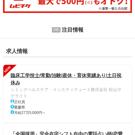
注目情報
求人情報
NEW
臨床工学技士/常勤/治験/産休・育休実績あり/土日祝
休み
シミックヘルスケア・インスティテュート株式会社 松山サ
テライト
正社員
愛媛県
月給27万5,000円～
「全国採用」完全在宅シフト自由の電話占い師/恋愛